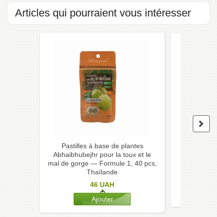
Articles qui pourraient vous intéresser
Pastilles à base de plantes
Lotion
Abhaibhubejhr pour la toux et le
Abhaibhub
mal de gorge — Formule 1, 40 pcs,
eczém
Thaïlande
46
UAH
Bie