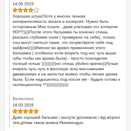
14.05.2019
Хорошая штука!Хотя у многих личная
непереносимость запаха и аллергия. Нужно быть
осторожным.Мне пошло , даже учитывая что аллергик.
НО!!!!))))После этого бальзама ты конечно спишь
реально глубоким сном ( проверено на себе), только
сны могут сниться такие, что почувствуете себя под
кайфом)))))Именно во время применения этого
бальзама ( особенно если втереть под нос чуть выше
губы чтобы как арома была) - просто психоделик
полный ночью ))))))))))но спишь убойно крепко))Лучше
втирать чуть-чуть в височную зону массажными
движениями и на запястья можно чтобы легкая арома
была. Если надышитесь под носом им - будьте готовы к
галлюциногену !!!)))))))))))))))
Валентина
18.03.2018
Дуже хороший бальзам і заснути допомагає і від мігрені
теж.діткам також можна.Рекомендую