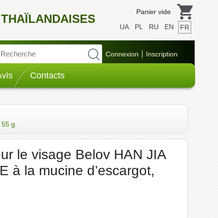
Panier vide
 THAÏLANDAISES
UA
PL
RU
EN
FR
Avis
Contacts
 55 g
our le visage Belov HAN JIA
à la mucine d’escargot,