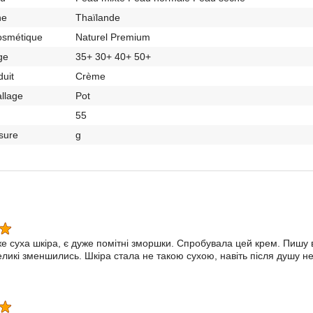
ne
Thaïlande
osmétique
Naturel Premium
ge
35+ 30+ 40+ 50+
duit
Crème
llage
Pot
55
sure
g
е суха шкіра, є дуже помітні зморшки. Спробувала цей крем. Пишу в
ликі зменшились. Шкіра стала не такою сухою, навіть після душу не