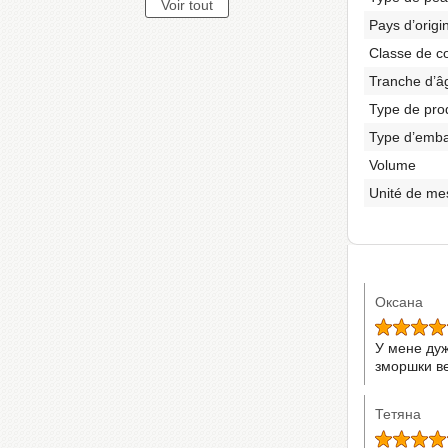
Pays d’origi
Classe de c
Tranche d’â
Type de pro
Type d’emba
Volume
Unité de me
Оксана
У мене дуж
зморшки ве
Тетяна