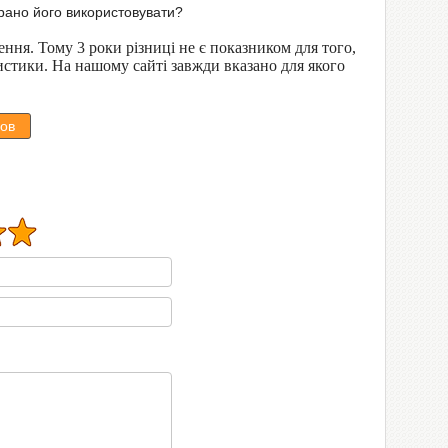
рано його використовувати?
чення. Тому 3 роки різниці не є показником для того,
истики. На нашому сайті завжди вказано для якого
ов