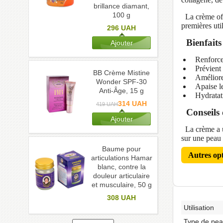
brillance diamant,
100 g
La crème of
premières util
296
UAH
Bienfaits
Renforce l
Prévient 
BB Crème Mistine
Améliore l
Wonder SPF-30
Apaise les
Anti-Âge, 15 g
Hydratati
314
UAH
419
UAH
Conseils d
La crème a un
sur une peau 
Baume pour
Autres op
articulations Hamar
blanc, contre la
douleur articulaire
et musculaire, 50 g
308
UAH
Utilisation
Type de pe