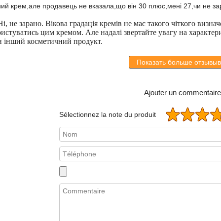
ий крем,але продавець не вказала,що він 30 плюс,мені 27,чи не за
і, не зарано. Вікова градація кремів не має такого чіткого визна
истуватись цим кремом. Але надалі звертайте увагу на характер
чи інший косметичний продукт.
Показать больше отзывыв
Ajouter un commentaire
Sélectionnez la note du produit