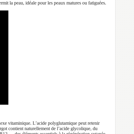
rmit la peau, idéale pour les peaux matures ou fatiguées.
exe vitaminique. L’acide polyglutamique peut retenir
rgot contient naturellement de l’acide glycolique, du
t B12 — des éléments essentiels à la régénération cutanée.