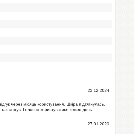
23.12.2024
ідгук через місяць користування. Шкіра підтягнулась,
 так стягує. Головне користуватися кожен день
27.01.2020