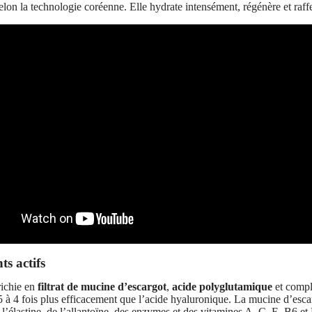
lon la technologie coréenne. Elle hydrate intensément, régénère et raffe
s actifs
ichie en
filtrat de mucine d’escargot
,
acide polyglutamique
et compl
5 à 4 fois plus efficacement que l’acide hyaluronique. La mucine d’esca
 l’élastine, de l’allantoïne, des enzymes et des vitamines A, C, E, B6 e