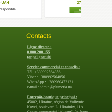
9
UAH
276
UAH
 disponible
Contacts
Ligne directe :
0 800 200 155
(appel gratuit)
Service commercial et conseils :
Tél. +380992564856
Viber : +380992564856
WhatsApp : +380960473131
e-mail : admin@plumeria.ua
Entrepôt-boutique principal :
45002, Ukraine, région de Volhynie
Kovel, boulevard L. Ukrainky, 11A
Centre commercial "Akcent", 3e étage