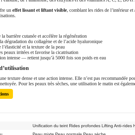
fre un
effet lissant et liftant visible
, comblant les rides de l’intérieur et
isations.
a barrière cutanée et accélère la régénération
la dégradation du collagène et de l’acide hyaluronique
’élasticité et la texture de la peau
 peaux irritées et favorise la cicatrisation
on intense — retient jusqu’à 5000 fois son poids en eau
’utilisation
e texture dense et une action intense. Elle n’est pas recommandée pour 
nettoyée. Pour les peaux très sèches, une utilisation le matin est égalem
tions
Unification du teint Rides profondes Lifting Anti-rides
au
Peau mixte Peau normale Peau sèche