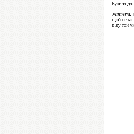
Купила дан
Plumeria.
Н
щоб не кор
віку той 