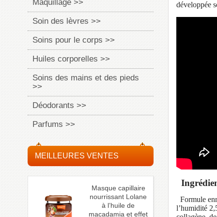
Maquillage >>
développée se
Soin des lèvres >>
Soins pour le corps >>
Huiles corporelles >>
Soins des mains et des pieds
>>
Déodorants >>
Parfums >>
MEILLEURES VENTES
Ingrédient
Masque capillaire
nourrissant Lolane
Formule enr
à l’huile de
l’humidité 2,
macadamia et effet
collagène, de