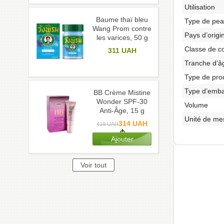
Utilisation
Baume thaï bleu
Type de pe
Wang Prom contre
Pays d’origi
les varices, 50 g
Classe de c
311
UAH
Tranche d’â
Type de pro
Type d’emba
BB Crème Mistine
Wonder SPF-30
Volume
Anti-Âge, 15 g
Unité de me
314
UAH
419
UAH