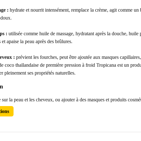
age :
hydrate et nourrit intensément, remplace la crème, agit comme un
 doux.
ps :
utilisée comme huile de massage, hydratant après la douche, huile pr
s et apaise la peau après des brûlures.
eveux :
prévient les fourches, peut être ajoutée aux masques capillaires, 
e coco thaïlandaise de première pression à froid Tropicana est un pro
r pleinement ses propriétés naturelles.
on
 sur la peau et les cheveux, ou ajouter à des masques et produits cosmét
tions