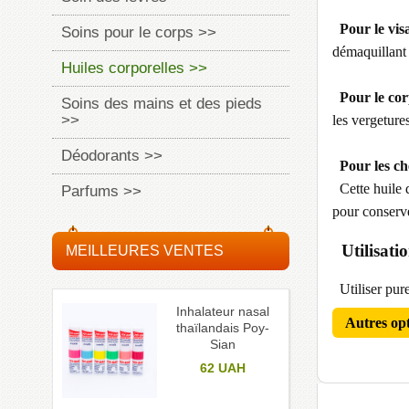
Pour le vis
Soins pour le corps >>
démaquillant
Huiles corporelles >>
Pour le cor
Soins des mains et des pieds
>>
les vergeture
Déodorants >>
Pour les ch
Cette huile d
Parfums >>
pour conserve
Utilisati
MEILLEURES VENTES
Utiliser pure
Inhalateur nasal
Autres op
thaïlandais Poy-
Sian
62
UAH