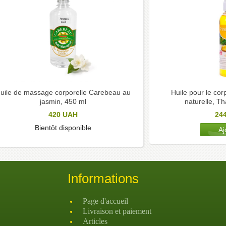
uile de massage corporelle Carebeau au
Huile pour le co
jasmin, 450 ml
naturelle, T
420
UAH
24
Bientôt disponible
Informations
Page d'accueil
Livraison et paiement
Articles