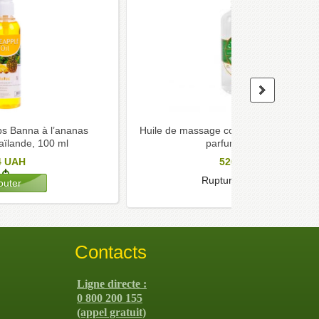
rps Banna à l’ananas
Huile de massage corporelle Carebeau
haïlande, 100 ml
parfum, 450 ml
4
UAH
520
UAH
Rupture de stock
Contacts
Ligne directe :
0 800 200 155
(appel gratuit)