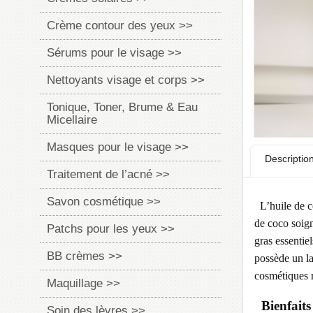
Crème contour des yeux >>
Sérums pour le visage >>
Nettoyants visage et corps >>
Tonique, Toner, Brume & Eau
Micellaire
Masques pour le visage >>
Descriptio
Traitement de l’acné >>
Savon cosmétique >>
L’huile de co
de coco soig
Patchs pour les yeux >>
gras essentie
BB crèmes >>
possède un la
cosmétiques m
Maquillage >>
Bienfaits
Soin des lèvres >>