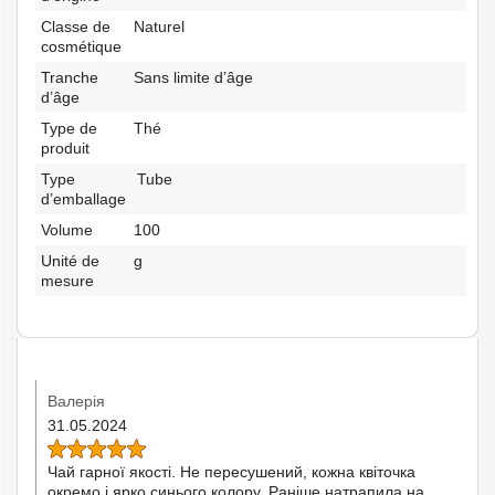
Classe de
Naturel
cosmétique
Tranche
Sans limite d’âge
d’âge
Type de
Thé
produit
Type
Tube
d’emballage
Volume
100
Unité de
g
mesure
Валерія
31.05.2024
Чай гарної якості. Не пересушений, кожна квіточка
окремо і ярко синього колору. Раніше натрапила на