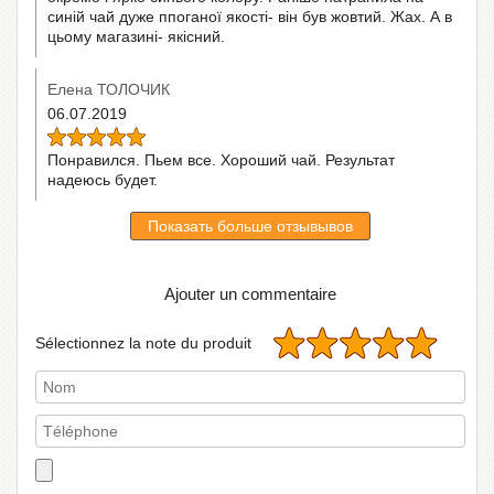
синій чай дуже ппоганої якості- він був жовтий. Жах. А в
цьому магазині- якісний.
Елена ТОЛОЧИК
06.07.2019
Понравился. Пьем все. Хороший чай. Результат
надеюсь будет.
Показать больше отзывывов
Ajouter un commentaire
Sélectionnez la note du produit