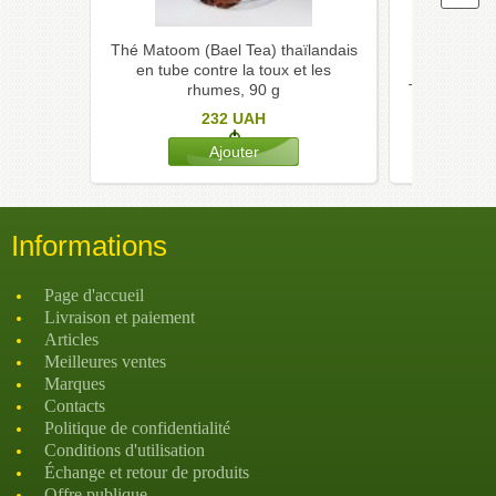
Thé Matoom (Bael Tea) thaïlandais
Thé ayur
en tube contre la toux et les
hommes In
rhumes, 90 g
Tea XXL vita
232
UAH
Informations
Page d'accueil
Livraison et paiement
Articles
Meilleures ventes
Marques
Contacts
Politique de confidentialité
Conditions d'utilisation
Échange et retour de produits
Offre publique