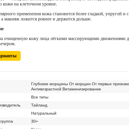
 кожи на клеточном уровне.
лярного применения кожа становится более гладкой, упругой 
, а макияж ложится ровнее и держится дольше.
ие
а очищенную кожу лица лёгкими массирующими движениями до 
вечером.
арианты
Глубокие морщины От морщин От первых признако
Антивозрастной Витаминизирование
Все типы
изводитель
Тайланд
Натуральный
 группа
30+