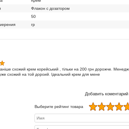
ва
Крем
и
Флакон с дозатором
50
мерения
гр
аніше схожий крем корейський , тільки на 200 грн дорожче. Менед
дуже схожий на той дороий. Ідеальний крем для мене
Добавить коментарий
Выберите рейтинг товара