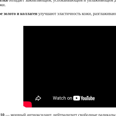
итки
обладает заживляющим, успокаивающим и увлажняющим дей
жи.
е золото и коллаген
улучшают эластичность кожи, разглаживают
Q10
— мощный антиоксидант, нейтрализует свободные радикалы и