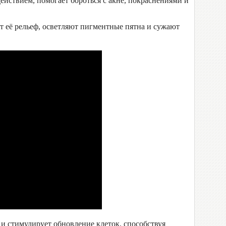
ствием, помогает бороться с акне, покраснениями и
 её рельеф, осветляют пигментные пятна и сужают
 стимулирует обновление клеток, способствуя