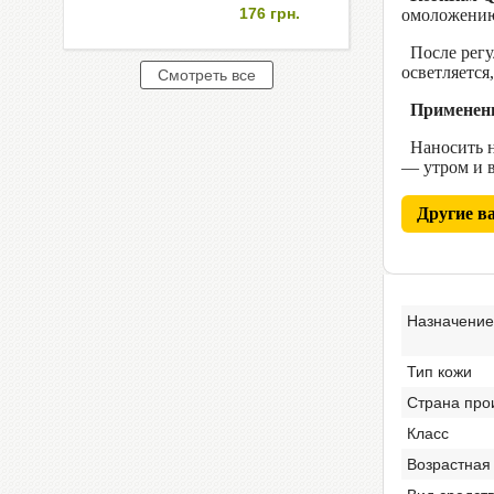
176
грн.
омоложению
После регу
осветляется
Применен
Наносить н
— утром и 
Другие в
Назначение
Тип кожи
Страна про
Класс
Возрастная