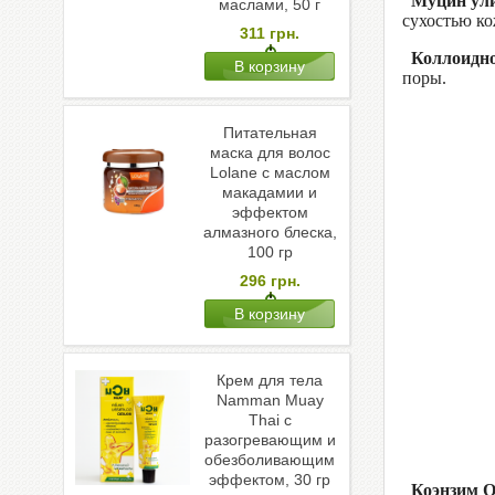
Муцин ул
маслами, 50 г
сухостью ко
311
грн.
Коллоидно
поры.
Питательная
маска для волос
Lolane с маслом
макадамии и
эффектом
алмазного блеска,
100 гр
296
грн.
Крем для тела
Namman Muay
Thai с
разогревающим и
обезболивающим
эффектом, 30 гр
Коэнзим 