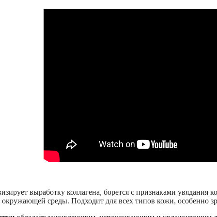
зирует выработку коллагена, борется с признаками увядания ко
 окружающей среды. Подходит для всех типов кожи, особенно зр