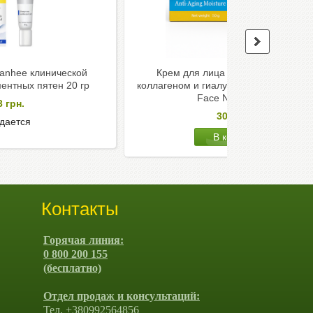
anhee клинической
Крем для лица омолаживающий 
ентных пятен 20 гр
коллагеном и гиалуроновой кислотой
Face Nature Q10
3
грн.
303
грн.
дается
Контакты
Горячая линия:
0 800 200 155
(бесплатно)
Отдел продаж и консультаций:
Тел. +380992564856