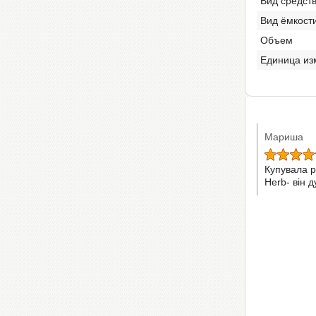
Вид средст
Вид ёмкост
Объем
Единица из
Мариша
Купувала р
Herb- він 