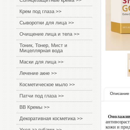
Солнцезащитные крема >>
Крем под глаза >>
Сыворотки для лица >>
Очищение лица и тела >>
Тоник, Тонер, Мист и
Мицеллярная вода
Маски для лица >>
Лечение акне >>
Косметическое мыло >>
Описание
Патчи под глаза >>
BB Кремы >>
Омолажива
Декоративная косметика >>
антивозраст
кожи и при
Уход за губами >>