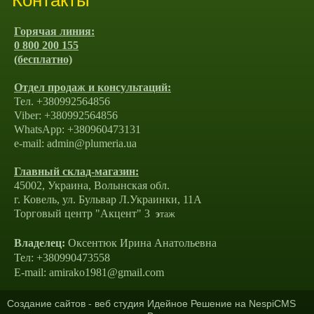
Контакты
Горячая линия:
0 800 200 155
(бесплатно)
Отдел продаж и консультаций:
Тел. +380992564856
Viber: +380992564856
WhatsApp: +380960473131
e-mail: admin@plumeria.ua
Главный склад-магазин:
45002, Украина, Волынская обл.
г. Ковель, ул. Бульвар Л.Украинки, 11А
Торговый центр "Акцент" 3
э
таж
Владелец:
Оксентюк Ирина Анатольевна
Тел: +380990473558
E-mail: amirako1981@gmail.com
Создание сайтов
- веб студия Идейное Решение на
NespiCMS