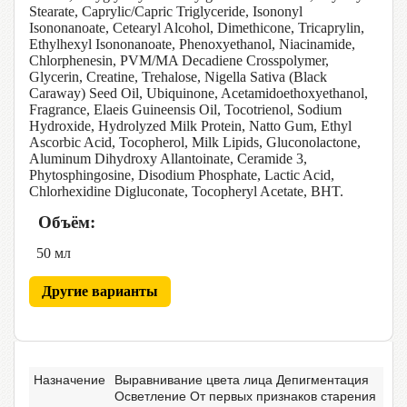
Stearate, Caprylic/Capric Triglyceride, Isononyl
Isononanoate, Cetearyl Alcohol, Dimethicone, Tricaprylin,
Ethylhexyl Isononanoate, Phenoxyethanol, Niacinamide,
Chlorphenesin, PVM/MA Decadiene Crosspolymer,
Glycerin, Creatine, Trehalose, Nigella Sativa (Black
Caraway) Seed Oil, Ubiquinone, Acetamidoethoxyethanol,
Fragrance, Elaeis Guineensis Oil, Tocotrienol, Sodium
Hydroxide, Hydrolyzed Milk Protein, Natto Gum, Ethyl
Ascorbic Acid, Tocopherol, Milk Lipids, Gluconolactone,
Aluminum Dihydroxy Allantoinate, Ceramide 3,
Phytosphingosine, Disodium Phosphate, Lactic Acid,
Chlorhexidine Digluconate, Tocopheryl Acetate, BHT.
Объём:
50 мл
Другие варианты
Назначение
Выравнивание цвета лица Депигментация
Осветление От первых признаков старения