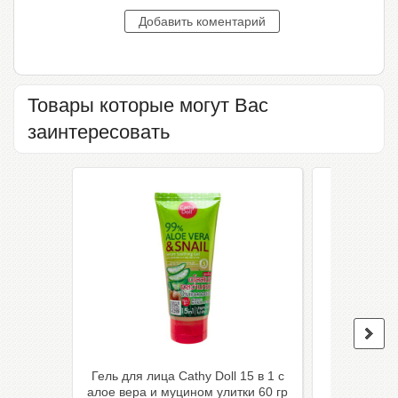
Товары которые могут Вас
заинтересовать
Гель для лица Cathy Doll 15 в 1 с
Крем для л
алое вера и муцином улитки 60 гр
JIA NE SN