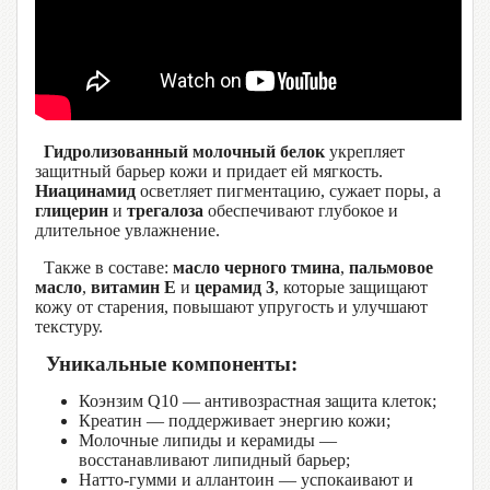
Гидролизованный молочный белок
укрепляет
защитный барьер кожи и придает ей мягкость.
Ниацинамид
осветляет пигментацию, сужает поры, а
глицерин
и
трегалоза
обеспечивают глубокое и
длительное увлажнение.
Также в составе:
масло черного тмина
,
пальмовое
масло
,
витамин E
и
церамид 3
, которые защищают
кожу от старения, повышают упругость и улучшают
текстуру.
Уникальные компоненты:
Коэнзим Q10 — антивозрастная защита клеток;
Креатин — поддерживает энергию кожи;
Молочные липиды и керамиды —
восстанавливают липидный барьер;
Натто-гумми и аллантоин — успокаивают и