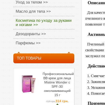
Уход за телом >>
Описани
Масло для тела >>
Для качеств
пчелиного в
Косметика по уходу за руками
появление т
и ногами >>
Дезодоранты >>
Активны
Парфюмы >>
Пчелиный в
свойствами 
заслужил по
ТОП ТОВАРЫ
Действи
Профессиональный
1. Смягчае
ВВ крем для лица
2. Заживляе
Mistine Wonder c
SPF-30
3. Увлажняе
омолаживающий
4. Помогает
15 г
314
грн.
419
грн.
Примене