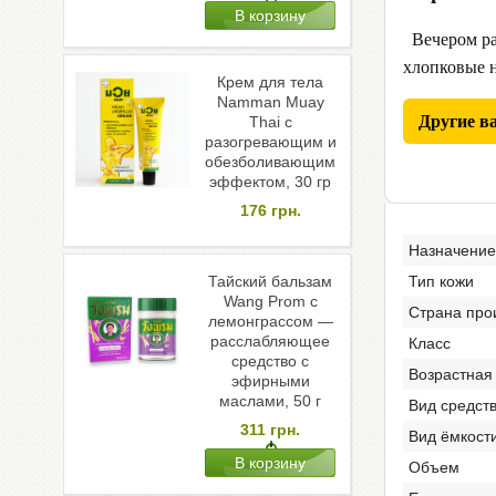
Вечером рас
хлопковые н
Крем для тела
Namman Muay
Другие в
Thai с
разогревающим и
обезболивающим
эффектом, 30 гр
176
грн.
Назначение
Тип кожи
Тайский бальзам
Wang Prom с
Страна про
лемонграссом —
расслабляющее
Класс
средство с
Возрастная
эфирными
маслами, 50 г
Вид средст
311
грн.
Вид ёмкост
Объем