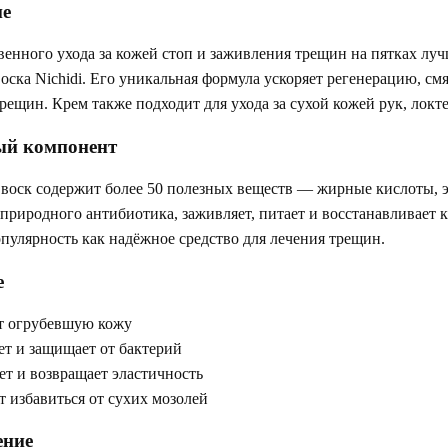
е
енного ухода за кожей стоп и заживления трещин на пятках лу
оска Nichidi. Его уникальная формула ускоряет регенерацию, с
рещин. Крем также подходит для ухода за сухой кожей рук, локте
й компонент
оск содержит более 50 полезных веществ — жирные кислоты, э
природного антибиотика, заживляет, питает и восстанавливает к
пулярность как надёжное средство для лечения трещин.
е
т огрубевшую кожу
т и защищает от бактерий
т и возвращает эластичность
 избавиться от сухих мозолей
ние