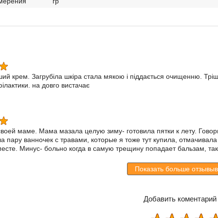
мерения
гр
ий крем. Загрубіла шкіра стала мякою і піддається очищенню. Трі
філактики. на довго вистачає
воей маме. Мама мазала целую зиму- готовила пятки к лету. Гово
а пару ванночек с травами, которые я тоже тут купила, отмачивала 
есте. Минус- больно когда в самую трещину попадает бальзам, так
Показать больше отзывыв
Добавить коментарий