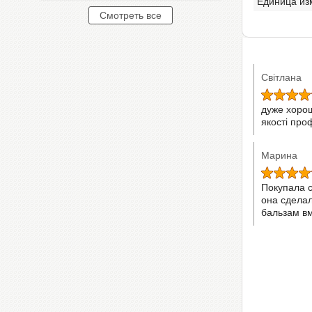
Единица из
Світлана
дуже хорош
якості про
Марина
Покупала с
она сделал
бальзам вм