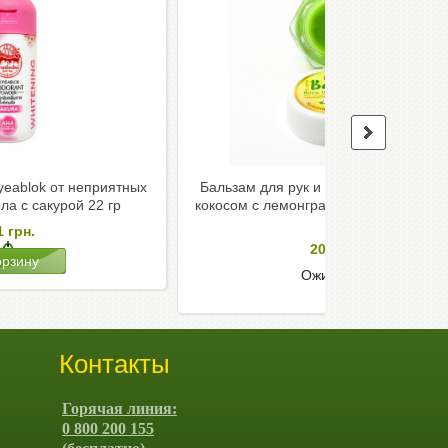
yeablok от неприятных
Бальзам для рук и ног Banna от трещ
ела с сакурой 22 гр
кокосом с лемонграссом Nature Organ
гр
1
грн.
200
грн.
Ожидается
Контакты
Горячая линия:
0 800 200 155