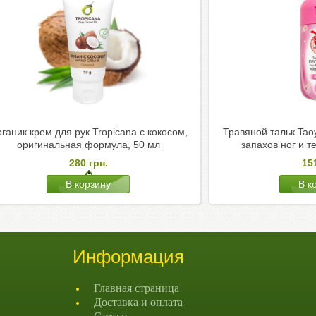
ганик крем для рук Tropicana с кокосом,
Травяной тальк Tao
оригинальная формула, 50 мл
запахов ног и т
280
грн.
15
Информация
Главная страница
Доставка и оплата