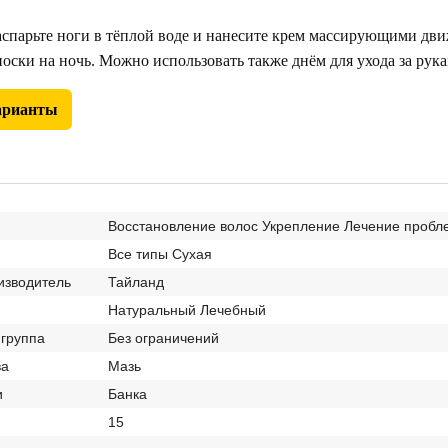
парьте ноги в тёплой воде и нанесите крем массирующими дви
оски на ночь. Можно использовать также днём для ухода за рука
арианты
Восстановление волос Укрепление Лечение пробл
Все типы Сухая
изводитель
Тайланд
Натуральный Лечебный
 группа
Без ограничений
ва
Мазь
и
Банка
15