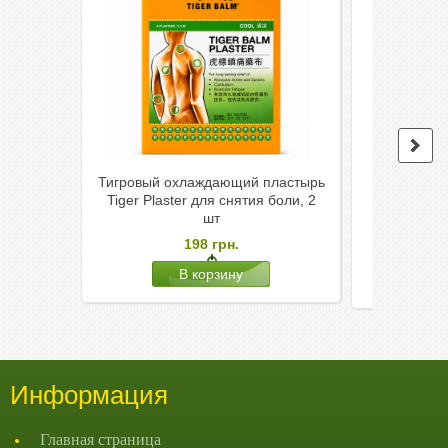
Тигровый охлаждающий пластырь
Тигровый 
Tiger Plaster для снятия боли, 2
Tiger
шт
согр
198
грн.
Информация
Главная страница