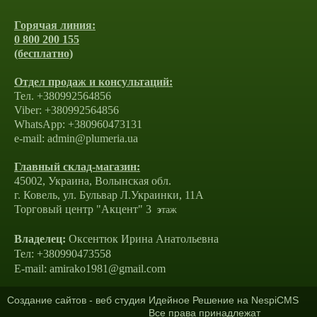
Горячая линия:
0 800 200 155
(бесплатно)
Отдел продаж и консультаций:
Тел. +380992564856
Viber: +380992564856
WhatsApp: +380960473131
e-mail: admin@plumeria.ua
Главный склад-магазин:
45002, Украина, Волынская обл.
г. Ковель, ул. Бульвар Л.Украинки, 11А
Торговый центр "Акцент" 3
э
таж
Владелец:
Оксентюк Ирина Анатольевна
Тел: +380990473558
E-mail: amirako1981@gmail.com
Создание сайтов
- веб студия Идейное Решение на
NespiCMS
Все права принадлежат