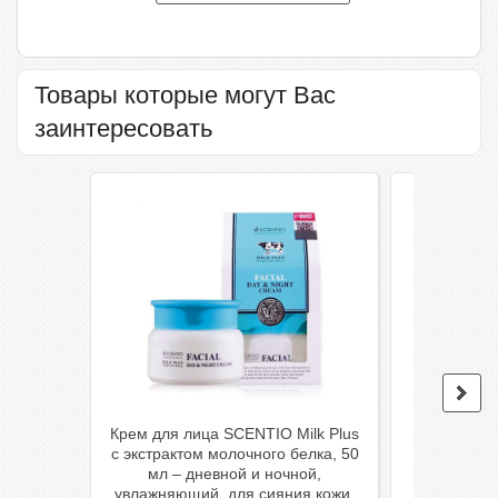
Товары которые могут Вас
заинтересовать
Крем для лица SCENTIO Milk Plus
Отбелива
с экстрактом молочного белка, 50
Meyyong 
мл – дневной и ночной,
водо
увлажняющий, для сияния кожи,