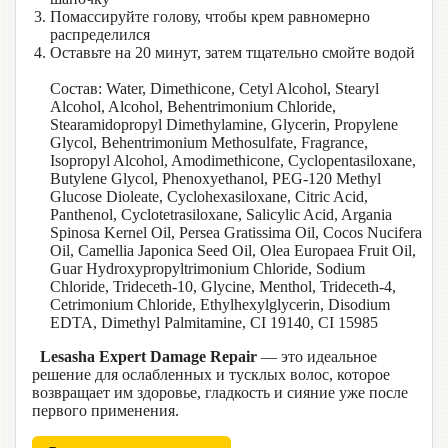
Помассируйте голову, чтобы крем равномерно
распределился
Оставьте на 20 минут, затем тщательно смойте водой
Состав: Water, Dimethicone, Cetyl Alcohol, Stearyl
Alcohol, Alcohol, Behentrimonium Chloride,
Stearamidopropyl Dimethylamine, Glycerin, Propylene
Glycol, Behentrimonium Methosulfate, Fragrance,
Isopropyl Alcohol, Amodimethicone, Cyclopentasiloxane,
Butylene Glycol, Phenoxyethanol, PEG-120 Methyl
Glucose Dioleate, Cyclohexasiloxane, Citric Acid,
Panthenol, Cyclotetrasiloxane, Salicylic Acid, Argania
Spinosa Kernel Oil, Persea Gratissima Oil, Cocos Nucifera
Oil, Camellia Japonica Seed Oil, Olea Europaea Fruit Oil,
Guar Hydroxypropyltrimonium Chloride, Sodium
Chloride, Trideceth-10, Glycine, Menthol, Trideceth-4,
Cetrimonium Chloride, Ethylhexylglycerin, Disodium
EDTA, Dimethyl Palmitamine, CI 19140, CI 15985
Lesasha Expert Damage Repair
— это идеальное
решение для ослабленных и тусклых волос, которое
возвращает им здоровье, гладкость и сияние уже после
первого применения.