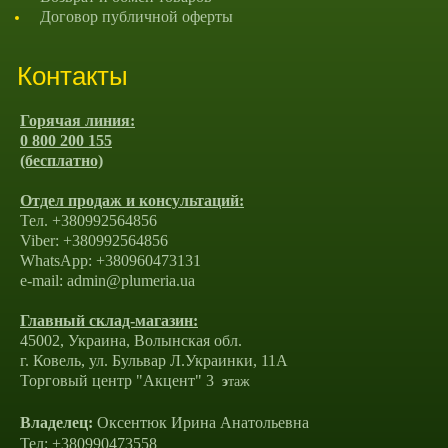
Договор публичной оферты
Контакты
Горячая линия:
0 800 200 155
(бесплатно)
Отдел продаж и консультаций:
Тел. +380992564856
Viber: +380992564856
WhatsApp: +380960473131
e-mail: admin@plumeria.ua
Главный склад-магазин:
45002, Украина, Волынская обл.
г. Ковель, ул. Бульвар Л.Украинки, 11А
Торговый центр "Акцент" 3
э
таж
Владелец:
Оксентюк Ирина Анатольевна
Тел: +380990473558