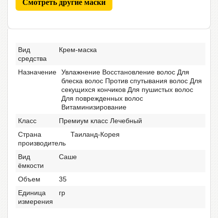
Смотреть другие маски
Вид
Крем-маска
средства
Назначение
Увлажнение Восстановление волос Для
блеска волос Против спутывания волос Для
секущихся кончиков Для пушистых волос
Для поврежденных волос
Витаминизирование
Класс
Премиум класс Лечебный
Страна
Таиланд-Корея
производитель
Вид
Саше
ёмкости
Объем
35
Единица
гр
измерения