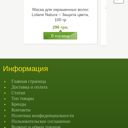
Маска для окрашенных волос
Тайская мас
Lolane Natura – Защита цвета,
маслом ж
100 гр
ш
296
грн.
Н
Информация
Главная страница
Доставка и оплата
Статьи
Топ товары
Бренды
Контакты
Политика конфиденциальности
Пользовательское соглашение
Возврат и обмен товаров