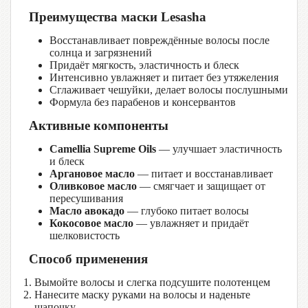
Преимущества маски Lesasha
Восстанавливает повреждённые волосы после
солнца и загрязнений
Придаёт мягкость, эластичность и блеск
Интенсивно увлажняет и питает без утяжеления
Сглаживает чешуйки, делает волосы послушными
Формула без парабенов и консервантов
Активные компоненты
Camellia Supreme Oils
— улучшает эластичность
и блеск
Аргановое масло
— питает и восстанавливает
Оливковое масло
— смягчает и защищает от
пересушивания
Масло авокадо
— глубоко питает волосы
Кокосовое масло
— увлажняет и придаёт
шелковистость
Способ применения
Вымойте волосы и слегка подсушите полотенцем
Нанесите маску руками на волосы и наденьте
шапочку