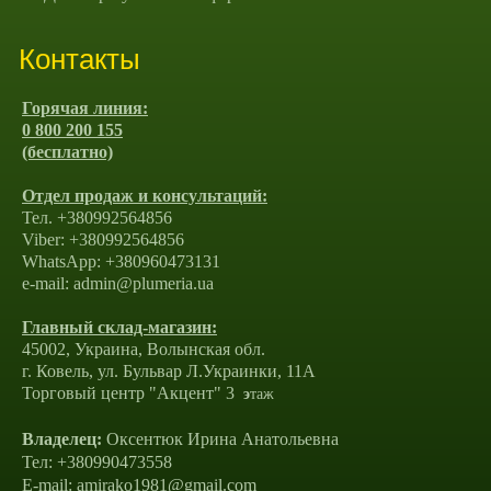
Контакты
Горячая линия:
0 800 200 155
(бесплатно)
Отдел продаж и консультаций:
Тел. +380992564856
Viber: +380992564856
WhatsApp: +380960473131
e-mail: admin@plumeria.ua
Главный склад-магазин:
45002, Украина, Волынская обл.
г. Ковель, ул. Бульвар Л.Украинки, 11А
Торговый центр "Акцент" 3
э
таж
Владелец:
Оксентюк Ирина Анатольевна
Тел: +380990473558
E-mail: amirako1981@gmail.com