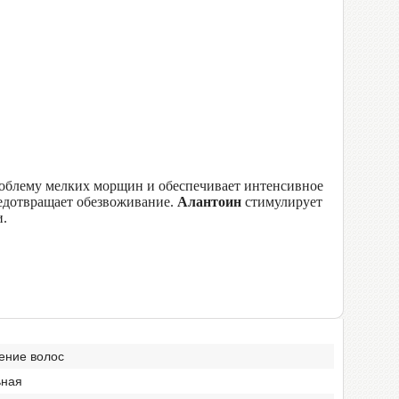
роблему мелких морщин и обеспечивает интенсивное
редотвращает обезвоживание.
Алантоин
стимулирует
и.
ение волос
ьная