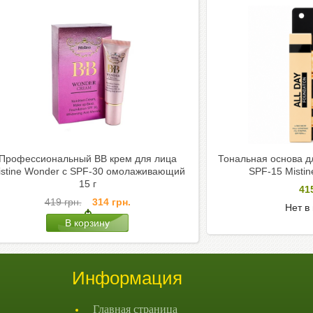
Профессиональный ВВ крем для лица
Тональная основа д
istine Wonder c SPF-30 омолаживающий
SPF-15 Mistine
15 г
41
419
грн.
314
грн.
Нет в
Информация
Главная страница