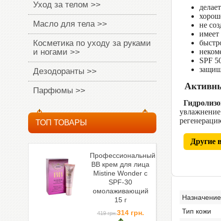
Уход за телом >>
делает
хорош
Масло для тела >>
не соз
имеет
Косметика по уходу за руками
быстр
и ногами >>
неком
SPF 5
защищ
Дезодоранты >>
Активны
Парфюмы >>
Гидролизо
увлажнение.
регенерацию
ТОП ТОВАРЫ
Другие 
Профессиональный
ВВ крем для лица
Mistine Wonder c
SPF-30
омолаживающий
Назначение
15 г
Тип кожи
314
грн.
419
грн.