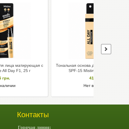
ля лица матирующая с
Тональная основа для лица матирую
 All Day F1, 25 г
SPF-15 Mistine All Day F2, 25 г
5
грн.
415
грн.
 наличии
Нет в наличии
Контакты
Горячая линия: