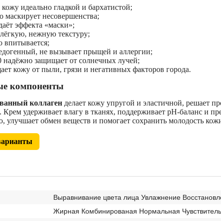
 кожу идеально гладкой и бархатистой;
о маскирует несовершенства;
даёт эффекта «маски»;
 лёгкую, нежную текстуру;
о впитывается;
едогенный, не вызывает прыщей и аллергии;
0 надёжно защищает от солнечных лучей;
ает кожу от пыли, грязи и негативных факторов города.
е компоненты
ванный коллаген
делает кожу упругой и эластичной, решает п
 Крем удерживает влагу в тканях, поддерживает pH-баланс и п
, улучшает обмен веществ и помогает сохранить молодость кож
варианты
Выравнивание цвета лица Увлажнение Восстановл
Жирная Комбинированая Нормальная Чувствител