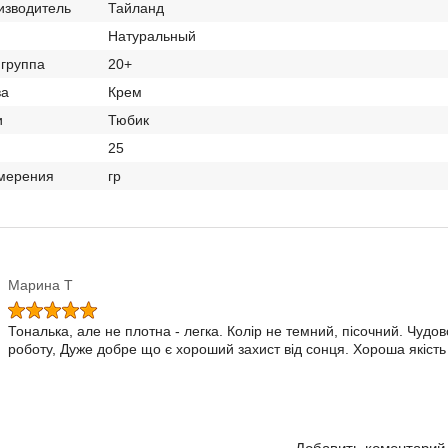
изводитель
Тайланд
Натуральный
 группа
20+
ва
Крем
и
Тюбик
25
мерения
гр
Марина Т
Тональка, але не плотна - легка. Колір не темний, пісочний. Чудо
роботу, Дуже добре що є хороший захист від сонця. Хороша якість 