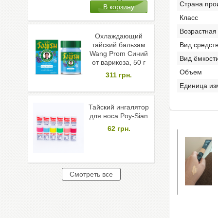
Страна про
Класс
Возрастная
Охлаждающий
тайский бальзам
Вид средст
Wang Prom Синий
Вид ёмкост
от варикоза, 50 г
Объем
311
грн.
Единица из
Тайский ингалятор
для носа Poy-Sian
62
грн.