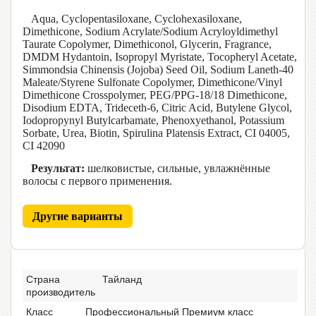
Aqua, Cyclopentasiloxane, Cyclohexasiloxane,
Dimethicone, Sodium Acrylate/Sodium Acryloyldimethyl
Taurate Copolymer, Dimethiconol, Glycerin, Fragrance,
DMDM Hydantoin, Isopropyl Myristate, Tocopheryl Acetate,
Simmondsia Chinensis (Jojoba) Seed Oil, Sodium Laneth-40
Maleate/Styrene Sulfonate Copolymer, Dimethicone/Vinyl
Dimethicone Crosspolymer, PEG/PPG-18/18 Dimethicone,
Disodium EDTA, Trideceth-6, Citric Acid, Butylene Glycol,
Iodopropynyl Butylcarbamate, Phenoxyethanol, Potassium
Sorbate, Urea, Biotin, Spirulina Platensis Extract, CI 04005,
CI 42090
Результат:
шелковистые, сильные, увлажнённые
волосы с первого применения.
Другие варианты
Страна
Тайланд
производитель
Класс
Профессиональный Премиум класс