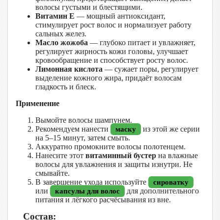
волосы густыми и блестящими.
Витамин Е
— мощный антиоксидант,
стимулирует рост волос и нормализует работу
сальных желез.
Масло жожоба
— глубоко питает и увлажняет,
регулирует жирность кожи головы, улучшает
кровообращение и способствует росту волос.
Лимонная кислота
— сужает поры, регулирует
выделение кожного жира, придаёт волосам
гладкость и блеск.
Применение
Вымойте волосы шампунем.
Рекомендуем нанести
из этой же серии
маску
на 5–15 минут, затем смыть.
Аккуратно промокните волосы полотенцем.
Нанесите этот
витаминный
бустер
на влажные
волосы для увлажнения и защиты изнутри. Не
смывайте.
В завершение ухода используйте
сироватку
или
для дополнительного
капсулы для волос
питания и лёгкого расчёсывания из вне.
Состав: