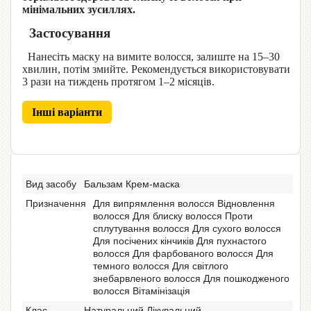
мінімальних зусиллях.
Застосування
Нанесіть маску на вимите волосся, залиште на 15–30
хвилин, потім змийте. Рекомендується використовувати
3 рази на тиждень протягом 1–2 місяців.
Інші варіанти
Вид засобу
Бальзам Крем-маска
Призначення
Для випрямлення волосся Відновлення
волосся Для блиску волосся Проти
сплутування волосся Для сухого волосся
Для посічених кінчиків Для пухнастого
волосся Для фарбованого волосся Для
темного волосся Для світлого
знебарвленого волосся Для пошкодженого
волосся Вітамінізація
Клас
Натуральний Лікувальний