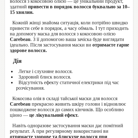
волосся з кокосовою олією — це унікальний продукт,
здатний
привести в порядок волосся буквально за 10–
15 хвилин.
Кожній жінці знайома ситуація, коли потрібно швидко
привести себе в порядок, а часу обмаль. І тут приходить
на допомогу маска для волосся з кокосовою олією
Carebeau
. З її допомогою ваша зачіска буде виглядати
ідеально. Після застосування маски ви
отримаєте гарне
здорове волосся.
Дія
Легке і слухняне волосся.
Здоровий блиск волосся.
Відсутність ефекту статичної електрики під час
розчісування.
Кокосова олія в складі тайської маски для волосся
Carebeau
прекрасно живить шкіру голови і відновлює
пошкоджене волосся до самих кінчиків. Що особливо
цінно —
це лікувальний ефект.
Навіть одноразове застосування маски дає помітний
результат. А при регулярному використанні ви
отримаєте здорове та блискуче волосся при