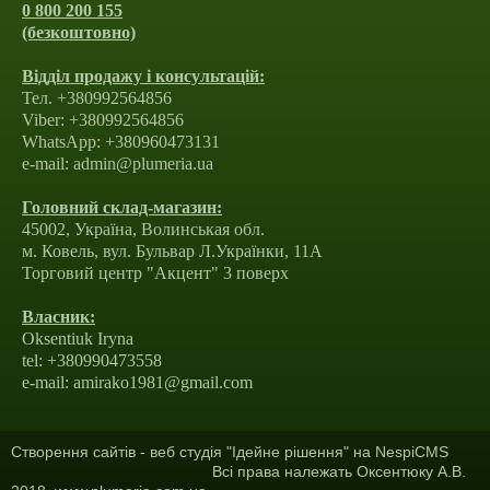
0 800 200 155
(безкоштовно)
Відділ продажу і консультацій:
Тел. +380992564856
Viber: +380992564856
WhatsApp: +380960473131
e-mail: admin@plumeria.ua
Головний склад-магазин:
45002, Україна, Волинськая обл.
м. Ковель, вул. Бульвар Л.Українки, 11А
Торговий центр "Акцент" 3 поверх
Власник:
Oksentiuk Iryna
tel: +380990473558
e-mail: amirako1981@gmail.com
Створення сайтів
- веб студія "Ідейне рішення" на
NespiCMS
Всі права належать Оксентюку А.В.