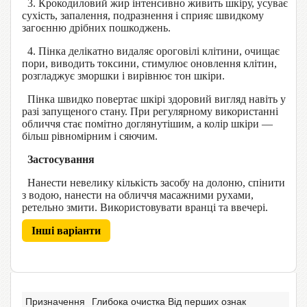
3. Крокодиловий жир інтенсивно живить шкіру, усуває
сухість, запалення, подразнення і сприяє швидкому
загоєнню дрібних пошкоджень.
4. Пінка делікатно видаляє ороговілі клітини, очищає
пори, виводить токсини, стимулює оновлення клітин,
розгладжує зморшки і вирівнює тон шкіри.
Пінка швидко повертає шкірі здоровий вигляд навіть у
разі запущеного стану. При регулярному використанні
обличчя стає помітно доглянутішим, а колір шкіри —
більш рівномірним і сяючим.
Застосування
Нанести невелику кількість засобу на долоню, спінити
з водою, нанести на обличчя масажними рухами,
ретельно змити. Використовувати вранці та ввечері.
Інші варіанти
Призначення
Глибока очистка Від перших ознак