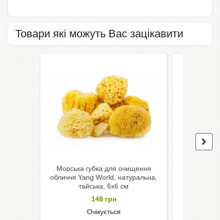
Товари які можуть Вас зацікавити
Морська губка для очищення
Скраб для 
обличчя Yang World, натуральна,
Plus White
тайська, 6x6 см
148
грн
Очікується