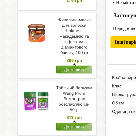
176
грн
• Не містит
Застосу
Живильна маска
для волосся
Перед викор
Lolane з
макадамією та
ефектом
Інші варі
діамантового
блиску, 100 гр
296
грн
Країна вир
Клас
Тайський бальзам
Wang Prom
Вікова груп
Лемонграс
Об'єм
розслабляючий
50гр
Одиниця ви
311
грн