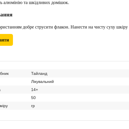
ь алюмінію та шкідливих домішок.
вання
истанням добре струсити флакон. Нанести на чисту суху шкіру 
анти
обник
Тайланд
Лікувальний
а
14+
50
міру
гр