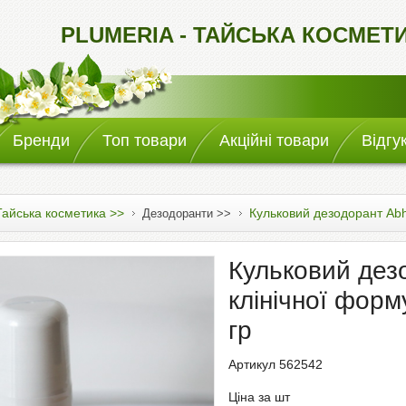
PLUMERIA - ТАЙСЬКА КОСМЕТ
Бренди
Топ товари
Акційні товари
Відгу
Тайська косметика >>
Кульковий дезодорант Abha
Дезодоранти >>
Кульковий дез
клінічної форм
гр
Артикул 562542
Ціна за шт