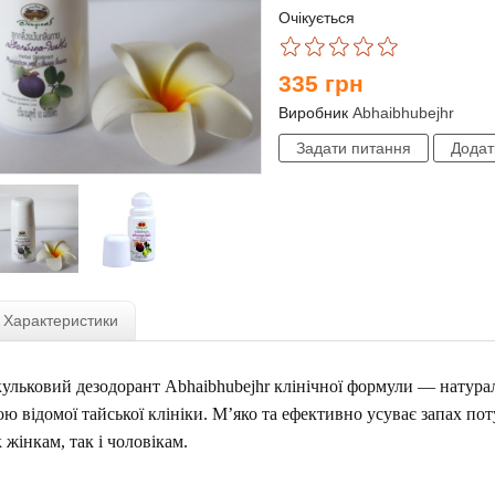
Очікується
335
грн
Виробник
Abhaibhubejhr
Характеристики
льковий дезодорант Abhaibhubejhr клінічної формули — натурал
ою відомої тайської клініки. М’яко та ефективно усуває запах по
 жінкам, так і чоловікам.