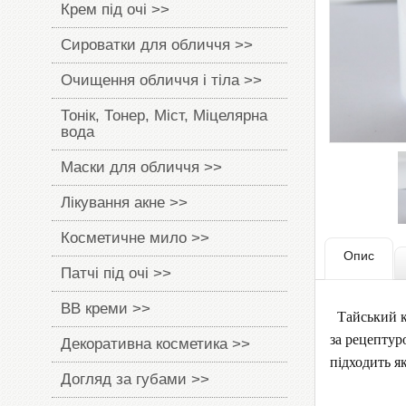
Крем під очі >>
Сироватки для обличчя >>
Очищення обличчя і тіла >>
Тонік, Тонер, Міст, Міцелярна
вода
Маски для обличчя >>
Лікування акне >>
Косметичне мило >>
Опис
Патчі під очі >>
BB креми >>
Тайський ку
за рецептур
Декоративна косметика >>
підходить як
Догляд за губами >>