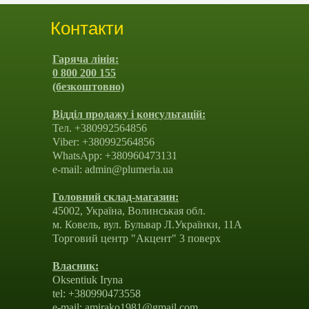
Контакти
Гаряча лінія:
0 800 200 155
(безкоштовно)
Відділ продажу і консультацій:
Тел. +380992564856
Viber: +380992564856
WhatsApp: +380960473131
e-mail: admin@plumeria.ua
Головний склад-магазин:
45002, Україна, Волинськая обл.
м. Ковель, вул. Бульвар Л.Українки, 11А
Торговий центр "Акцент" 3 поверх
Власник:
Oksentiuk Iryna
tel: +380990473558
e-mail: amirako1981@gmail.com