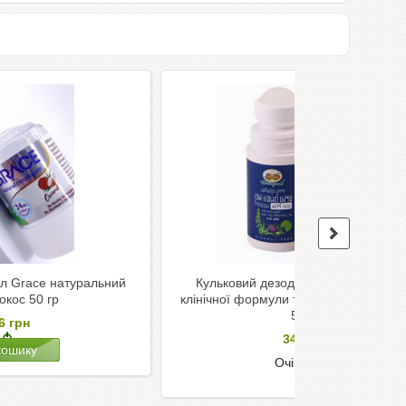
л Grace натуральний
Кульковий дезодорант Abhaibhubej
окос 50 гр
клінічної формули трав'яний для чоло
50 гр
56
грн
349
грн
Очікується