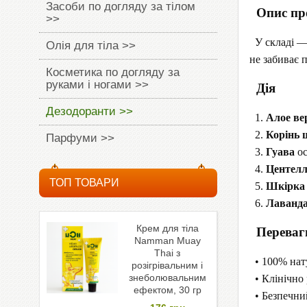
Засоби по догляду за тілом
Опис пр
>>
У складі — 
Олія для тіла >>
не забиває п
Косметика по догляду за
руками і ногами >>
Дія
Дезодоранти >>
1.
Алое ве
2.
Корінь 
Парфуми >>
3.
Гуава
ос
4.
Центел
ТОП ТОВАРИ
5.
Шкірка 
6.
Лаванда
Крем для тіла
Переваг
Namman Muay
Thai з
• 100% нат
розігрівальним і
знеболювальним
• Клінічно 
ефектом, 30 гр
• Безпечни