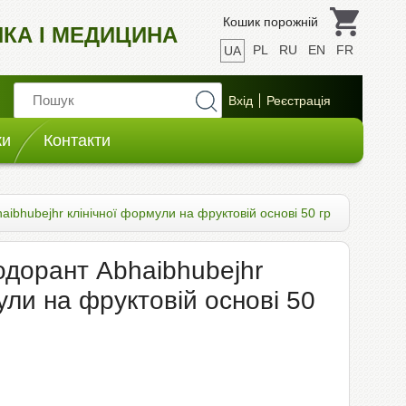
Кошик порожній
ИКА І МЕДИЦИНА
PL
RU
EN
FR
UA
ки
Контакти
ibhubejhr клінічної формули на фруктовій основі 50 гр
одорант Abhaibhubejhr
ули на фруктовій основі 50