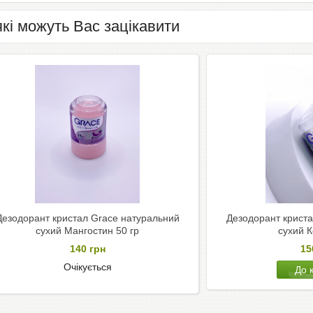
які можуть Вас зацікавити
Дезодорант кристал Grace натуральний
Дезодорант криста
сухий Мангостин 50 гр
сухий К
140
грн
1
Очікується