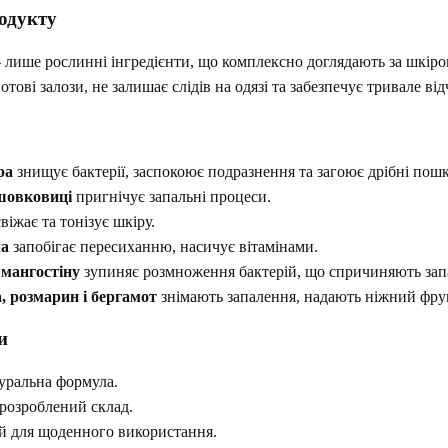
одукту
лише рослинні інгредієнти, що комплексно доглядають за шкірою
отові залози, не залишає слідів на одязі та забезпечує тривале в
ра
знищує бактерії, заспокоює подразнення та загоює дрібні пош
шовковиці
пригнічує запальні процеси.
віжає та тонізує шкіру.
ла
запобігає пересиханню, насичує вітамінами.
мангостіну
зупиняє розмноження бактерій, що спричиняють зап
, розмарин і бергамот
знімають запалення, надають ніжний фру
и
уральна формула.
розроблений склад.
й для щоденного використання.