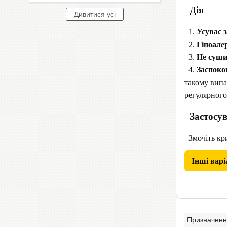
Дія
1.
Усуває з
2.
Гіпоале
3.
Не суши
4.
Заспоко
такому випа
регулярного
Застосу
Змочіть кри
Інші варі
Призначен