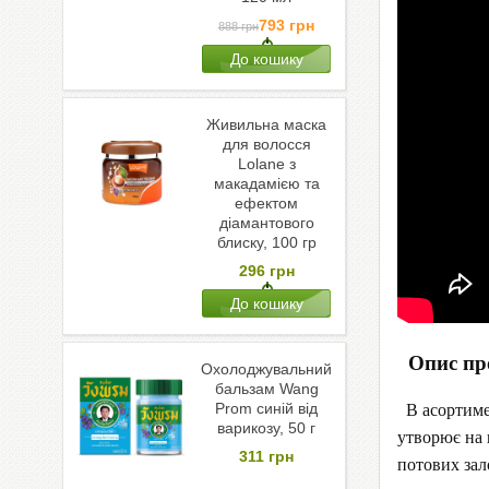
793
грн
888
грн
Живильна маска
для волосся
Lolane з
макадамією та
ефектом
діамантового
блиску, 100 гр
296
грн
Опис пр
Охолоджувальний
бальзам Wang
Prom синій від
В асортимен
варикозу, 50 г
утворює на 
311
грн
потових зал