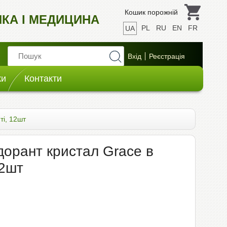
Кошик порожній
ИКА І МЕДИЦИНА
PL
RU
EN
FR
UA
ки
Контакти
ті, 12шт
дорант кристал Grace в
12шт