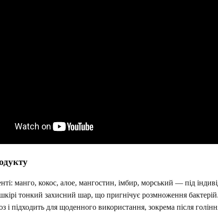
одукту
ті: манго, кокос, алое, мангостин, імбир, морський — під інди
шкірі тонкий захисний шар, що пригнічує розмноження бактерій.
оз і підходить для щоденного використання, зокрема після голінн