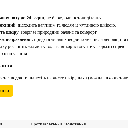
апах поту до 24 годин
, не блокуючи потовиділення.
ргенний
, підходить вагітним та людям із чутливою шкірою.
ть шкіру
, зберігає природний баланс та комфорт.
ює подразнення
, придатний для використання після депіляції т
дку розчиніть уламки у воді та використовуйте у форматі спрею. 
 застосування.
вання
стал водою та нанесіть на чисту шкіру пахв (можна використову
анти
ня
Протизапальний Зволоження