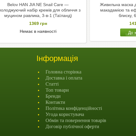
Belov HAN JIA NE Snail Care —
Живильна маска д
олоджуючий набір кремів для обличчя з
макадамією та еф
муцином равлика, 3-в-1 (Таїланд)
блиску, 
1369
грн
14
Немає в наявності
Інформація
Головна сторінка
Доставка і оплата
Статті
Топ товари
Бренди
Контакти
Політика конфіденційності
Угода користувача
Обмін та повернення товарів
Договір публічної оферти