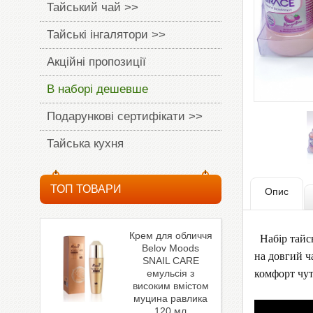
Тайський чай >>
Тайські інгалятори >>
Акційні пропозиції
В наборі дешевше
Подарункові сертифікати >>
Тайська кухня
ТОП ТОВАРИ
Опис
Крем для обличчя
Набір тайсь
Belov Moods
на довгий ч
SNAIL CARE
комфорт чут
емульсія з
високим вмістом
муцина равлика
120 мл