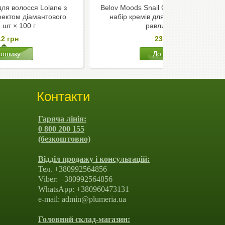
ля волосся Lolane з
Belov Moods Snail Care — омолоджу
ектом діамантового
набір кремів для обличчя з муцин
6 шт × 100 г
равлика, 4-в-1
12
грн
2384
грн
Контакти
Гаряча лінія:
0 800 200 155
(безкоштовно)
Відділ продажу і консультацій:
Тел. +380992564856
Viber: +380992564856
WhatsApp: +380960473131
e-mail: admin@plumeria.ua
Головний склад-магазин: