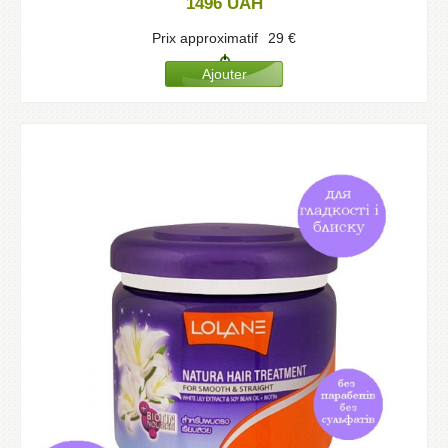
1496
UAH
Prix approximatif
29
€