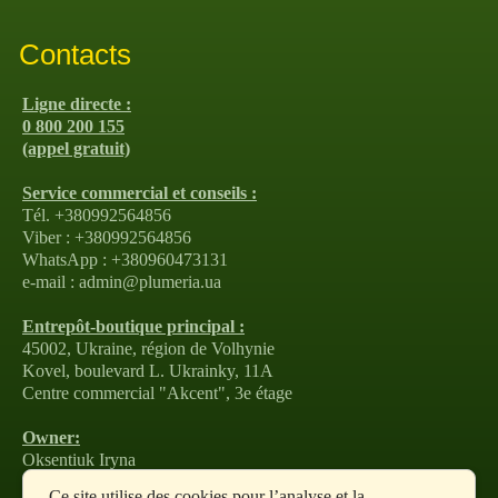
Contacts
Ligne directe :
0 800 200 155
(appel gratuit)
Service commercial et conseils :
Tél. +380992564856
Viber : +380992564856
WhatsApp : +380960473131
e-mail : admin@plumeria.ua
Entrepôt-boutique principal :
45002, Ukraine, région de Volhynie
Kovel, boulevard L. Ukrainky, 11A
Centre commercial "Akcent", 3e étage
Owner:
Oksentiuk Iryna
tel: +380990473558
Ce site utilise des cookies pour l’analyse et la