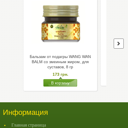
Бальзам от подагры WANG WAN
Бальза
BALM со змеиным жиром, для
охолоджуюч
суставов, 8 гр
173
грн.
Информация
Главная страница