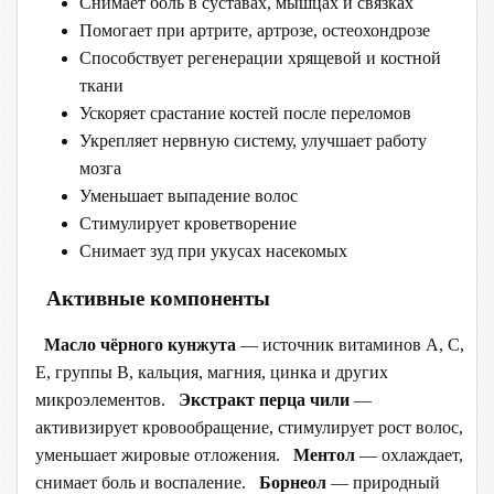
Снимает боль в суставах, мышцах и связках
Помогает при артрите, артрозе, остеохондрозе
Способствует регенерации хрящевой и костной
ткани
Ускоряет срастание костей после переломов
Укрепляет нервную систему, улучшает работу
мозга
Уменьшает выпадение волос
Стимулирует кроветворение
Снимает зуд при укусах насекомых
Активные компоненты
Масло чёрного кунжута
— источник витаминов A, C,
E, группы B, кальция, магния, цинка и других
микроэлементов.
Экстракт перца чили
—
активизирует кровообращение, стимулирует рост волос,
уменьшает жировые отложения.
Ментол
— охлаждает,
снимает боль и воспаление.
Борнеол
— природный