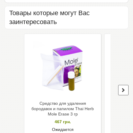
Товары которые могут Вас
заинтересовать
Средство для удаления
Тайские 
бородавок и папилом Thai Herb
Herbs
Mole Erase 3 гр
повышения
467
грн.
Ожидается
Н