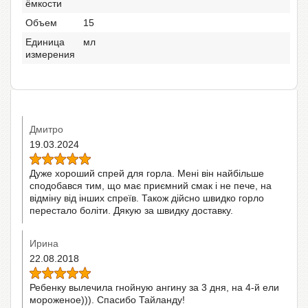
ёмкости
Объем
15
Единица
мл
измерения
Дмитро
19.03.2024
Дуже хороший спрей для горла. Мені він найбільше
сподобався тим, що має приємний смак і не пече, на
відміну від інших спреїв. Також дійсно швидко горло
перестало боліти. Дякую за швидку доставку.
Ирина
22.08.2018
Ребенку вылечила гнойную ангину за 3 дня, на 4-й ели
мороженое))). Спасибо Тайланду!