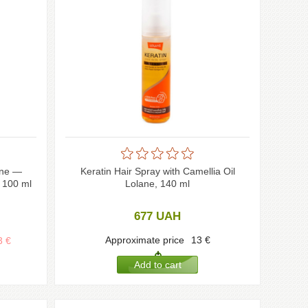
ane —
Keratin Hair Spray with Camellia Oil
, 100 ml
Lolane, 140 ml
677
UAH
Approximate price
13
€
3
€