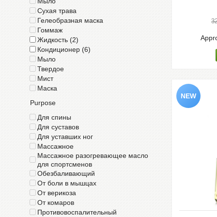
Мыло
Сухая трава
Гелеобразная маска
3
Гоммаж
Appro
Жидкость (2)
Кондиционер (6)
Мыло
Твердое
Мист
Маска
Purpose
Для спины
Для суставов
Для уставших ног
Массажное
Массажное разогревающее масло
для спортсменов
Обезбаливающий
От боли в мышцах
От верикоза
От комаров
Противовоспалительный