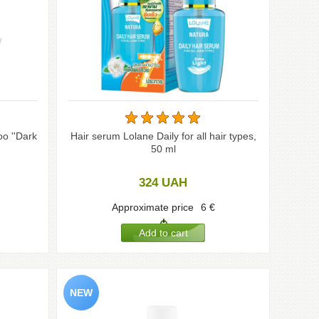
o ''Dark
Hair serum Lolane Daily for all hair types,
50 ml
324
UAH
Approximate price
6
€