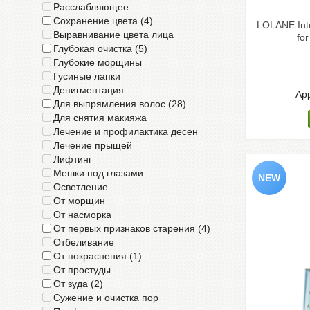
Расслабляющее
Сохранение цвета (4)
LOLANE Inte
Выравнивание цвета лица
for
Глубокая очистка (5)
Глубокие морщины
Гусиные лапки
Депигментация
App
Для выпрямления волос (28)
Для снятия макияжа
Лечение и профилактика десен
Лечение прыщей
Лифтинг
Мешки под глазами
Осветление
От морщин
От насморка
От первых признаков старения (4)
Отбеливание
От покраснения (1)
От простуды
От зуда (2)
Сужение и очистка пор