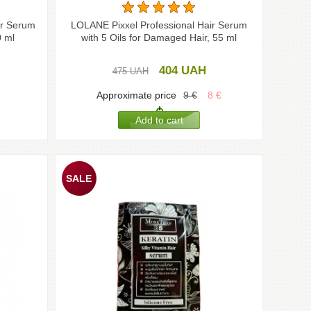
ir Serum
LOLANE Pixxel Professional Hair Serum
0 ml
with 5 Oils for Damaged Hair, 55 ml
404
UAH
475
UAH
Approximate price
9
€
8
€