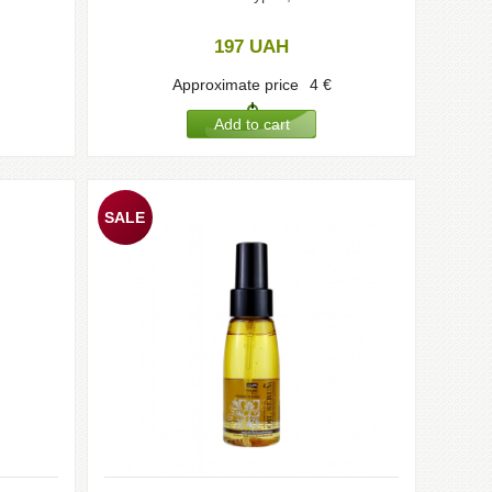
197
UAH
Approximate price
4
€