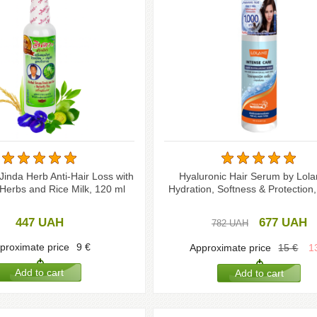
Jinda Herb Anti-Hair Loss with
Hyaluronic Hair Serum by Lol
 Herbs and Rice Milk, 120 ml
Hydration, Softness & Protection
447
UAH
677
UAH
782
UAH
proximate price
9
€
Approximate price
15
€
1