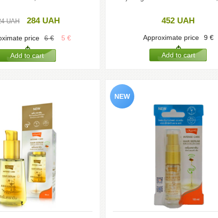
284
UAH
452
UAH
24
UAH
Approximate price
9
€
ximate price
6
€
5
€