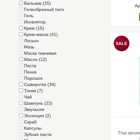
Бальзам (15)
Ap
Гелеобразный патч
Гель
Ингалятор
Крем (15)
Крем-маска (41)
Лосьон
Мазь
Маска тканевая
Масло (12)
Паста
Пенка
Порошок
Сыворотка (34)
Тоник (7)
Чай
Шампунь (23)
Эмульсия
Эссенция (2)
Скраб
Капсулы
Thai serum
Зубная паста