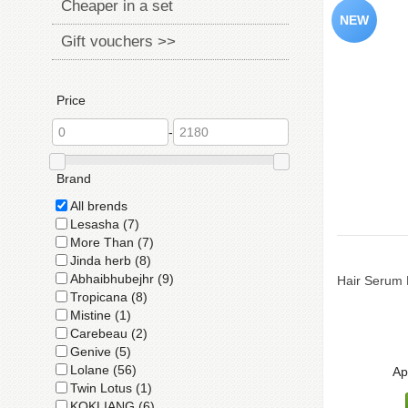
Cheaper in a set
Gift vouchers >>
Price
-
Brand
All brends
Lesasha (7)
More Than (7)
Jinda herb (8)
Abhaibhubejhr (9)
Hair Serum 
Tropicana (8)
Mistine (1)
Carebeau (2)
Genive (5)
Lolane (56)
Ap
Twin Lotus (1)
KOKLIANG (6)