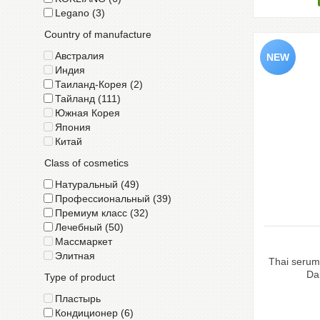
Legano (3)
Country of manufacture
Австралия
Индия
Таиланд-Корея (2)
Тайланд (111)
Южная Корея
Япония
Китай
Class of cosmetics
Натуральный (49)
Профессиональный (39)
Премиум класс (32)
Лечебный (50)
Массмаркет
Элитная
Thai serum
Da
Type of product
Пластырь
Кондиционер (6)