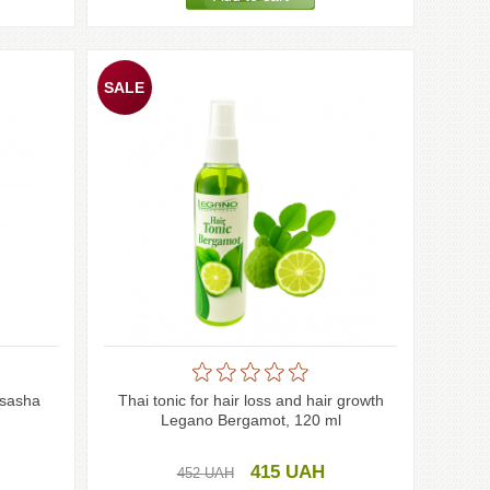
esasha
Thai tonic for hair loss and hair growth
Legano Bergamot, 120 ml
415
UAH
452
UAH