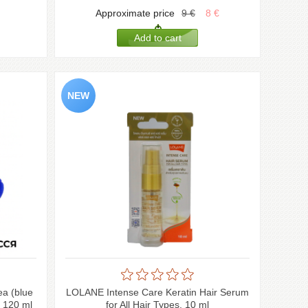
Approximate price
9
€
8
€
ea (blue
LOLANE Intense Care Keratin Hair Serum
, 120 ml
for All Hair Types, 10 ml