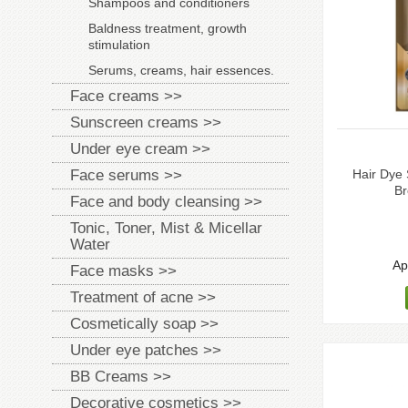
Shampoos and conditioners
Baldness treatment, growth
stimulation
Serums, creams, hair essences.
Face creams >>
Sunscreen creams >>
Under eye cream >>
Face serums >>
Hair Dye
Br
Face and body cleansing >>
Tonic, Toner, Mist & Micellar
Water
Ap
Face masks >>
Treatment of acne >>
Cosmetically soap >>
Under eye patches >>
BB Creams >>
Decorative cosmetics >>