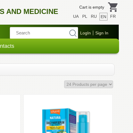
Cart is empty
S AND MEDICINE
UA
PL
RU
FR
EN
ntacts