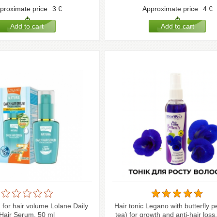
proximate price
3
€
Approximate price
4
€
 for hair volume Lolane Daily
Hair tonic Legano with butterfly p
Hair Serum, 50 ml
tea) for growth and anti-hair loss