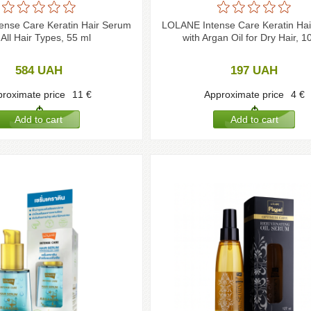
nse Care Keratin Hair Serum
LOLANE Intense Care Keratin Ha
 All Hair Types, 55 ml
with Argan Oil for Dry Hair, 1
584
UAH
197
UAH
roximate price
11
€
Approximate price
4
€