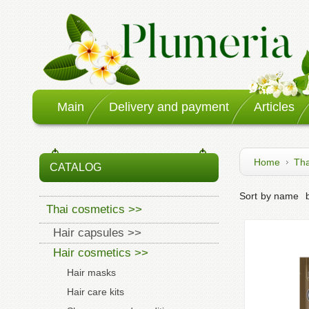
Main
Delivery and payment
Articles
Home
Tha
CATALOG
Sort
by name
Thai cosmetics >>
Hair capsules >>
Hair cosmetics >>
Hair masks
Hair care kits