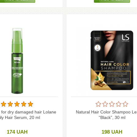
 for dry damaged hair Lolane
Natural Hair Color Shampoo L
ily Hair Serum, 20 ml
“Black”, 30 ml
174
UAH
198
UAH