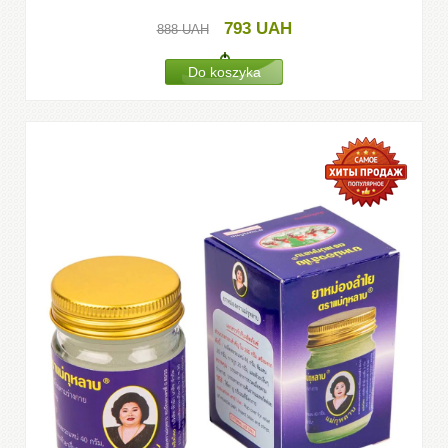
793
UAH
888
UAH