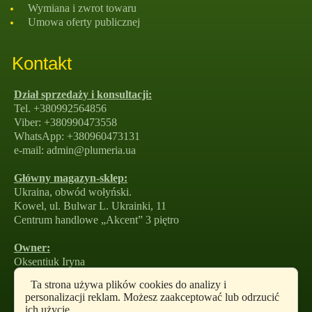
Wymiana i zwrot towaru
Umowa oferty publicznej
Kontakt
Dział sprzedaży i konsultacji:
Tel. +380992564856
Viber: +380990473558
WhatsApp: +380960473131
e-mail: admin@plumeria.ua
Główny magazyn-sklep:
Ukraina, obwód wołyński.
Kowel, ul. Bulwar L. Ukrainki, 11
Centrum handlowe „Akcent” 3 piętro
Owner:
Oksentiuk Iryna
tel: +380990473558
Ta strona używa plików cookies do analizy i
e-mail: amirako1981@gmail.com
personalizacji reklam. Możesz zaakceptować lub odrzucić
ich użycie.