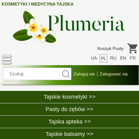
KOSMETYKI I MEDYCYNA TAJSKA
Koszyk Pusty
UA
RU
EN
FR
PL
Tajskie kosmetyki >>
Pasty do zębów >>
Tajska apteka >>
Tajskie balsamy >>