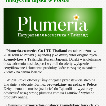
Plumeria-cosmetics Co LTD Thailand
została założona w
2010 roku w Pattayi (Tajlandia) jako dystrybutor oryginalnych
kosmetyków z Tajlandii, Korei i Japonii
. Dzięki wieloletniemu
doświadczeniu nasi eksperci wybrali do oferty wyłącznie
certyfikowane i skuteczne produkty, które cieszą się uznaniem
klientek na całym świecie.
W 2016 roku otworzyliśmy oficjalne przedstawicielstwo na
Ukrainie, a obecnie również
prowadzimy sprzedaż w Polsce
.
Dzięki temu nie musisz już lecieć do Tajlandii — wystarczy
odwiedzić naszą stronę
plumeria.com.ua
i zamówić wybrane
produkty online.
Oferujemy
bezpośrednie dostawy kosmetyków tajskich
, co