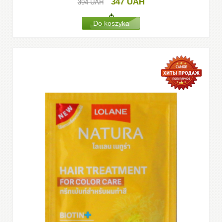
347
UAH
394
UAH