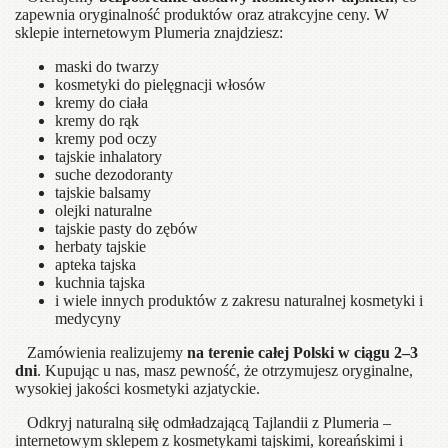
zapewnia oryginalność produktów oraz atrakcyjne ceny. W
sklepie internetowym Plumeria znajdziesz:
maski do twarzy
kosmetyki do pielęgnacji włosów
kremy do ciała
kremy do rąk
kremy pod oczy
tajskie inhalatory
suche dezodoranty
tajskie balsamy
olejki naturalne
tajskie pasty do zębów
herbaty tajskie
apteka tajska
kuchnia tajska
i wiele innych produktów z zakresu naturalnej kosmetyki i
medycyny
Zamówienia realizujemy
na terenie całej Polski w ciągu 2–3
dni
. Kupując u nas, masz pewność, że otrzymujesz oryginalne,
wysokiej jakości kosmetyki azjatyckie.
Odkryj naturalną siłę odmładzającą Tajlandii z Plumeria –
internetowym sklepem z kosmetykami tajskimi, koreańskimi i