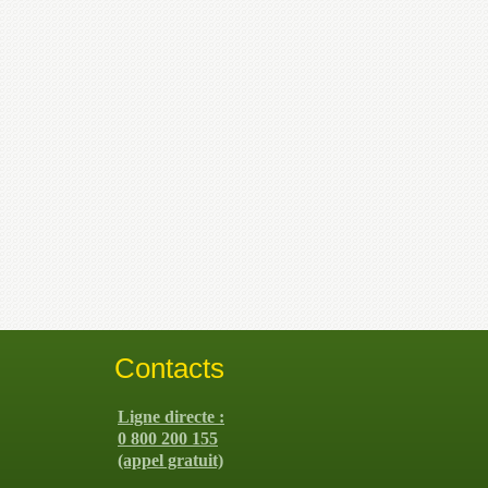
Contacts
Ligne directe :
0 800 200 155
(appel gratuit)