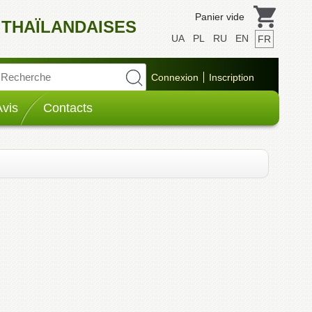
Panier vide
 THAÏLANDAISES
UA
PL
RU
EN
FR
Avis
Contacts