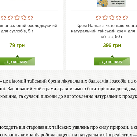
amar зелений охолоджуючий
Крем Hamar з кісточкою лонг
для суглобів, 5 г
натуральний тайський крем для 
м’язів, 50 г
79
грн
396
грн
 це відомий тайський бренд лікувальних бальзамів і засобів на о
ині. Заснований майстрами-травниками з багаторічним досвідом, 
коління, та сучасні підходи до виготовлення натуральних продук
оходить від стародавніх тайських уявлень про силу природи, а с
снування компанія робила акцент на натуральних інгредієнтах — к