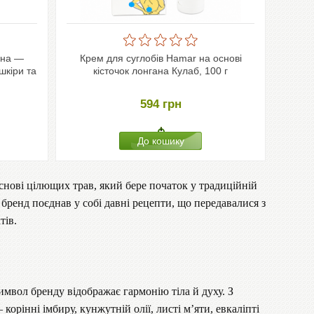
ана —
Крем для суглобів Hamar на основі
шкіри та
кісточок лонгана Кулаб, 100 г
594
грн
снові цілющих трав, який бере початок у традиційній
бренд поєднав у собі давні рецепти, що передавалися з
тів.
имвол бренду відображає гармонію тіла й духу. З
орінні імбиру, кунжутній олії, листі м’яти, евкаліпті