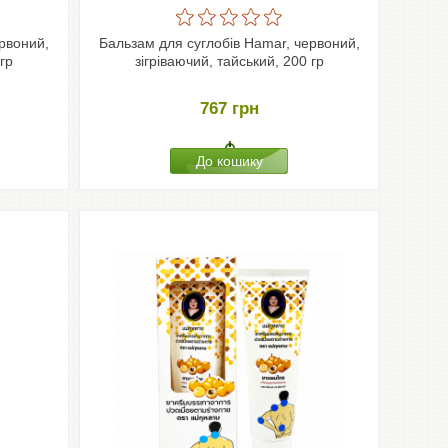
рвоний,
Бальзам для суглобів Hamar, червоний,
гр
зігріваючий, тайський, 200 гр
767
грн