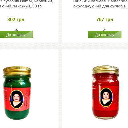
я суглобів Hamar, червоний,
Тайський бальзам Hamar зе
ваючий, тайський, 50 гр
охолоджуючий для суглобів, 
302
грн
767
грн