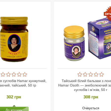
я суглобів Hamar кунжутний,
Тайський білий бальзам з ло
ваючий, тайський, 50 гр
Hamar Osoth — знеболюючий за
суглобів і м’язів, 50 г
302
грн
308
грн
Очікується