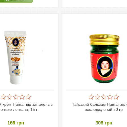
й крем Hamar від запалень з
Тайський бальзам Hamar зе
точкою лонгана, 15 г
охолоджуючий 50 гр
166
грн
308
грн