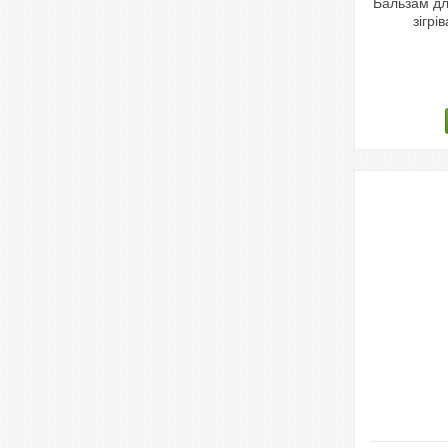
Бальзам дл
зігрі