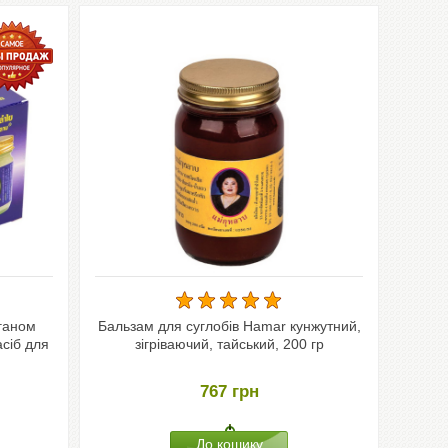
нганом
Бальзам для суглобів Hamar кунжутний,
сіб для
зігріваючий, тайський, 200 гр
767
грн