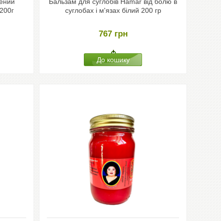
лений
Бальзам для суглобів Hamar від болю в
200г
суглобах і м'язах білий 200 гр
767
грн