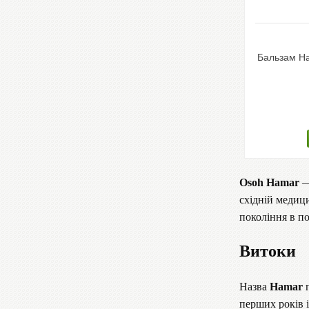
Бальзам H
Osoh Hamar
—
східній медиц
покоління в по
Витоки
Назва
Hamar
п
перших років і