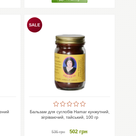
лений
Бальзам для суглобів Hamar кунжутний,
зігріваючий, тайський, 100 гр
502
грн
536
грн