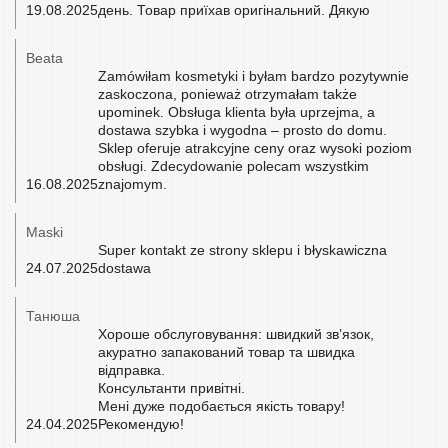
19.08.2025
день. Товар приїхав оригінальний. Дякую
Beata
Zamówiłam kosmetyki i byłam bardzo pozytywnie
zaskoczona, ponieważ otrzymałam także
upominek. Obsługa klienta była uprzejma, a
dostawa szybka i wygodna – prosto do domu.
Sklep oferuje atrakcyjne ceny oraz wysoki poziom
obsługi. Zdecydowanie polecam wszystkim
16.08.2025
znajomym.
Maski
Super kontakt ze strony sklepu i błyskawiczna
24.07.2025
dostawa
Танюша
Хороше обслуговування: швидкий звʼязок,
акуратно запакований товар та швидка
відправка.
Консультанти привітні.
Мені дуже подобається якість товару!
24.04.2025
Рекомендую!