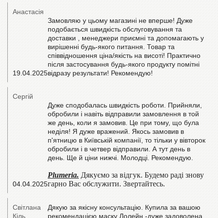
Анастасія
Замовляю у цьому магазині не вперше! Дуже
подобається швидкість обслуговування та
доставки , менеджери приємні та допомагають у
вирішенні будь-якого питання. Товар та
співвідношення ціна/якість на висоті! Практично
після застосування будь-якого продукту помітні
19.04.2025
відразу результати! Рекомендую!
Сергій
Дуже сподобалась швидкість роботи. Прийняли,
обробили і навіть відправили замовлення в той
же день, коли я замовив. Це при тому, що була
неділя! Я дуже вражений. Якось замовив в
п'ятницю в Київській компанії, то тільки у вівторок
обробили і в четвер відправили. А тут день в
день. Ще й ціни нижчі. Молодці. Рекомендую.
Plumeria.
Дякуємо за відгук. Будемо раді знову
гарно Вас обслужити. Звертайтесь.
04.04.2025
Світлана
Дякую за якісну консультацію. Купила за вашою
Кіль
рекомендацією маску Лолейн -дуже задоволена