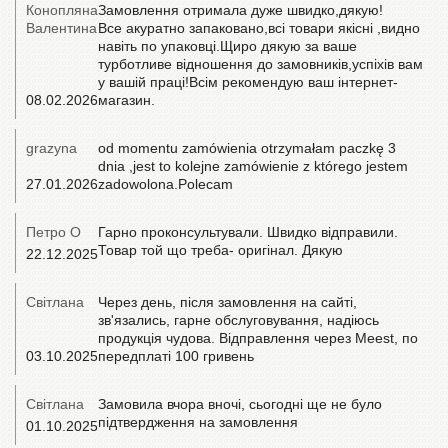
Конопляна
Замовлення отримала дуже швидко,дякую!
Валентина
Все акуратно запаковано,всі товари якісні ,видно
навіть по упаковці.Щиро дякую за ваше
турботливе відношення до замовників,успіхів вам
у вашій праці!Всім рекомендую ваш інтернет-
08.02.2026
магазин.
grazyna
od momentu zamówienia otrzymałam paczkę 3
dnia ,jest to kolejne zamówienie z którego jestem
27.01.2026
zadowolona.Polecam
Петро О
Гарно проконсультували. Швидко відправили.
Товар той що треба- оригінал. Дякую
22.12.2025
Світлана
Через день, після замовлення на сайті,
зв'язались, гарне обслуговування, надіюсь
продукція чудова. Відправлення через Meest, по
03.10.2025
передплаті 100 гривень
Світлана
Замовила вчора вночі, сьогодні ще не було
підтвердження на замовлення
01.10.2025