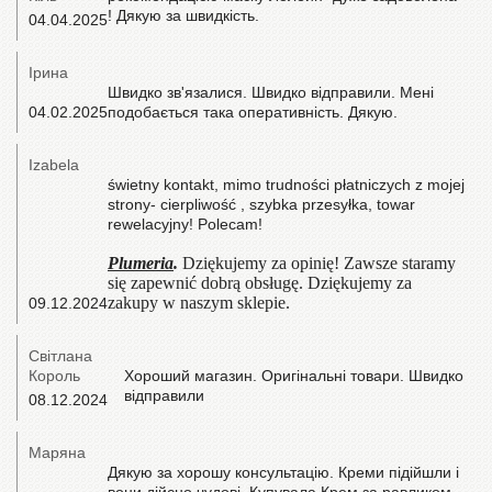
! Дякую за швидкість.
04.04.2025
Ірина
Швидко зв'язалися. Швидко відправили. Мені
04.02.2025
подобається така оперативність. Дякую.
Izabela
świetny kontakt, mimo trudności płatniczych z mojej
strony- cierpliwość , szybka przesyłka, towar
rewelacyjny! Polecam!
Plumeria
.
Dziękujemy za opinię! Zawsze staramy
się zapewnić dobrą obsługę. Dziękujemy za
zakupy w naszym sklepie.
09.12.2024
Світлана
Король
Хороший магазин. Оригінальні товари. Швидко
відправили
08.12.2024
Маряна
Дякую за хорошу консультацію. Креми підійшли і