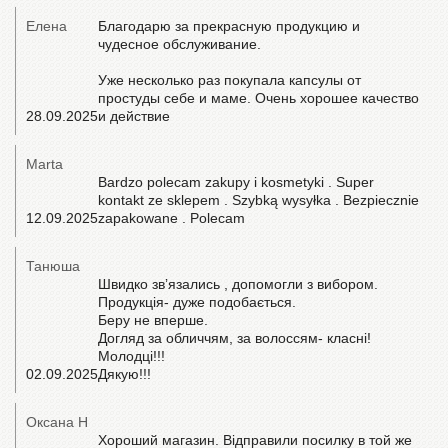
Елена
Благодарю за прекрасную продукцию и
чудесное обслуживание.
Уже несколько раз покупала капсулы от
простуды себе и маме. Очень хорошее качество
28.09.2025
и действие
Marta
Bardzo polecam zakupy i kosmetyki . Super
kontakt ze sklepem . Szybką wysyłka . Bezpiecznie
12.09.2025
zapakowane . Polecam
Танюша
Швидко звʼязались , допомогли з вибором.
Продукція- дуже подобається.
Беру не вперше.
Догляд за обличчям, за волоссям- класні!
Молодці!!!
02.09.2025
Дякую!!!
Оксана Н
Хороший магазин. Відправили посилку в той же