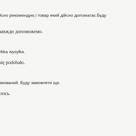
йсно рекомендую,і товар який дійсно допомагає.Буду
и завжди допоможемо.
ybka wysyłka.
się podobało.
акований. Буду замовляти ще.
лось.