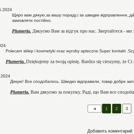
5.2024
Щиро вам дякую,за вашу пораду,і за швидке відправлення,,ді
замовляти постійно.
Plumeria.
Дякуємо Вам за відгук про нас. Звертайтеся - м
024
Polecam sklep i kosmetyki oraz wyroby apteczne.Super kontakt .Sz
Plumeria.
Dziękujemy za twoją opinię. Bardzo się cieszymy, że Ci 
.2024
Дякую! Все сподобалось. Швидко відправили, товар добре зап
Plumeria.
Вам дякуємо за покупку. Раді, що Вам все сподоба
1
2
3
Добавить коментарий