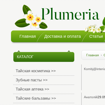
Главная
Доставка и оплата
Статьи
Главная
КАТАЛОГ
Kombj@interia
Тайская косметика >>
Зубные пасты >>
Тайская аптека >>
Анатолій
29.0
Тайские бальзамы >>