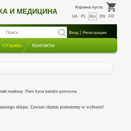
Корзина пуста
ИКА И МЕДИЦИНА
UA
PL
EN
FR
RU
Отзывы
Контакты
takt mailowy .Pani Iryna bardzo pomocna .
 naszego sklepu. Zawsze chętnie pomożemy w wyborze!