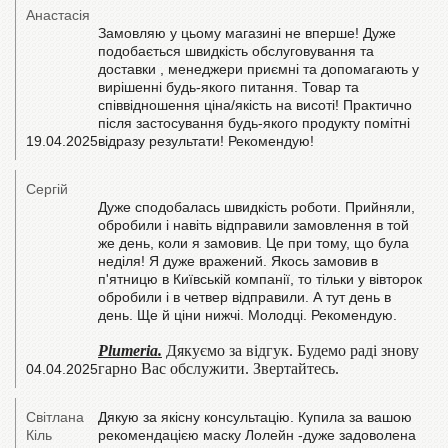
Анастасія
Замовляю у цьому магазині не вперше! Дуже
подобається швидкість обслуговування та
доставки , менеджери приємні та допомагають у
вирішенні будь-якого питання. Товар та
співвідношення ціна/якість на висоті! Практично
після застосування будь-якого продукту помітні
19.04.2025
відразу результати! Рекомендую!
Сергій
Дуже сподобалась швидкість роботи. Прийняли,
обробили і навіть відправили замовлення в той
же день, коли я замовив. Це при тому, що була
неділя! Я дуже вражений. Якось замовив в
п'ятницю в Київській компанії, то тільки у вівторок
обробили і в четвер відправили. А тут день в
день. Ще й ціни нижчі. Молодці. Рекомендую.
Plumeria.
Дякуємо за відгук. Будемо раді знову
гарно Вас обслужити. Звертайтесь.
04.04.2025
Світлана
Дякую за якісну консультацію. Купила за вашою
Кіль
рекомендацією маску Лолейн -дуже задоволена