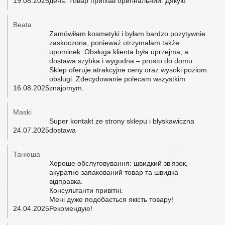
19.08.2025
день. Товар приїхав оригінальний. Дякую
Beata
Zamówiłam kosmetyki i byłam bardzo pozytywnie
zaskoczona, ponieważ otrzymałam także
upominek. Obsługa klienta była uprzejma, a
dostawa szybka i wygodna – prosto do domu.
Sklep oferuje atrakcyjne ceny oraz wysoki poziom
obsługi. Zdecydowanie polecam wszystkim
16.08.2025
znajomym.
Maski
Super kontakt ze strony sklepu i błyskawiczna
24.07.2025
dostawa
Танюша
Хороше обслуговування: швидкий звʼязок,
акуратно запакований товар та швидка
відправка.
Консультанти привітні.
Мені дуже подобається якість товару!
24.04.2025
Рекомендую!