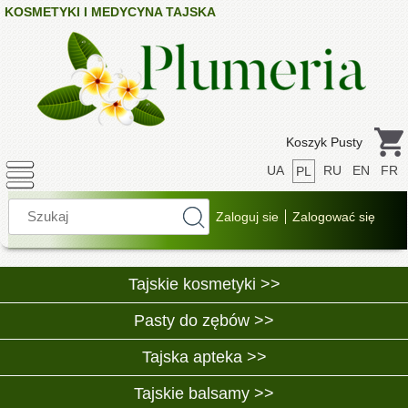
KOSMETYKI I MEDYCYNA TAJSKA
Koszyk Pusty
UA
RU
EN
FR
PL
Tajskie kosmetyki >>
Pasty do zębów >>
Tajska apteka >>
Tajskie balsamy >>