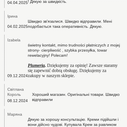
! Дякую за швидкість.
04.04.2025
Ірина
Швидко зв'язалися. Швидко відправили. Мені
04.02.2025
подобається така оперативність. Дякую.
Izabela
świetny kontakt, mimo trudności płatniczych z mojej
strony- cierpliwość , szybka przesyłka, towar
rewelacyjny! Polecam!
Plumeria
.
Dziękujemy za opinię! Zawsze staramy
się zapewnić dobrą obsługę. Dziękujemy za
zakupy w naszym sklepie.
09.12.2024
Світлана
Король
Хороший магазин. Оригінальні товари. Швидко
відправили
08.12.2024
Маряна
Дякую за хорошу консультацію. Креми підійшли і
вони дійсно чудові. Купувала Крем за равликом