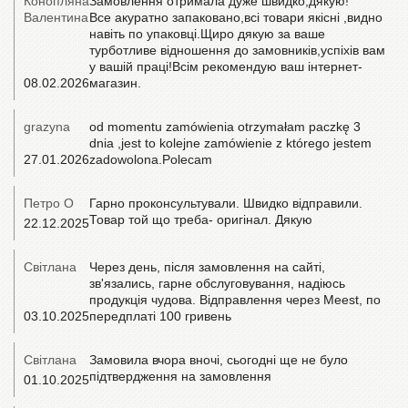
Конопляна
Замовлення отримала дуже швидко,дякую!
Валентина
Все акуратно запаковано,всі товари якісні ,видно
навіть по упаковці.Щиро дякую за ваше
турботливе відношення до замовників,успіхів вам
у вашій праці!Всім рекомендую ваш інтернет-
08.02.2026
магазин.
grazyna
od momentu zamówienia otrzymałam paczkę 3
dnia ,jest to kolejne zamówienie z którego jestem
27.01.2026
zadowolona.Polecam
Петро О
Гарно проконсультували. Швидко відправили.
Товар той що треба- оригінал. Дякую
22.12.2025
Світлана
Через день, після замовлення на сайті,
зв'язались, гарне обслуговування, надіюсь
продукція чудова. Відправлення через Meest, по
03.10.2025
передплаті 100 гривень
Світлана
Замовила вчора вночі, сьогодні ще не було
підтвердження на замовлення
01.10.2025