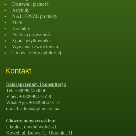
Dostawa i płatność
Artykuły
NAJLEPSZE produkty
Marki
Kontakty
Polityka prywatności
Zgoda użytkownika
Wymiana i zwrot towaru
Umowa oferty publicznej
Kontakt
Dział sprzedaży i konsultacji:
Tel. +380992564856
Viber: +380990473558
WhatsApp: +380960473131
e-mail: admin@plumeria.ua
Główny magazyn-sklep:
Ukraina, obwód wołyński.
Kowel, ul. Bulwar L. Ukrainki, 11