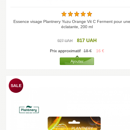
Essence visage Plantnery Yuzu Orange Vit C Ferment pour un
éclatante, 200 ml
817
UAH
927
UAH
Prix approximatif
18
€
16
€