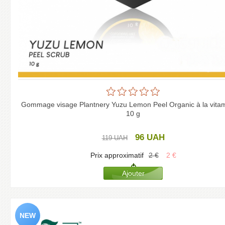
Gommage visage Plantnery Yuzu Lemon Peel Organic à la vitam
10 g
96
UAH
119
UAH
Prix approximatif
2
€
2
€