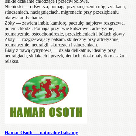
lekkie działanie chłodzące i przeciwbólowe.
Niebieski — odświeża, pomaga przy zmęczeniu nóg, żylakach,
stłuczeniach, naciągnięciach, migrenach; przy przeziębieniu
ułatwia oddychanie.
Żółty — zawiera imbir, kamforę, paczulę; najpierw rozgrzewa,
potem chłodzi. Pomaga przy rwie kulszowej, artretyzmie,
reumatyzmie, osteochondrozie, przeziębieniach i bólach głowy.
Złoty — rozgrzewający balsam, skuteczny przy artretyzmie,
reumatyzmie, neuralgii, skurczach i stłuczeniach.
Biały z trawą cytrynową — działa delikatnie, idealny przy
neuralgiach, siniakach i przeziębieniach; doskonały do masażu i
relaksu.
Hamar Osoth — naturalne balsamy