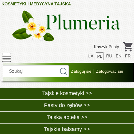
KOSMETYKI I MEDYCYNA TAJSKA
Koszyk Pusty
UA
RU
EN
FR
PL
Tajskie kosmetyki >>
Pasty do zębów >>
Tajska apteka >>
Tajskie balsamy >>