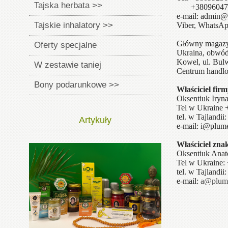
Tajska herbata >>
+380960473
e-mail: admin@
Tajskie inhalatory >>
Viber, WhatsA
Główny magazy
Oferty specjalne
Ukraina, obwód
Kowel, ul. Bulw
W zestawie taniej
Centrum handlo
Bony podarunkowe >>
Właściciel fir
Oksentiuk Iryn
Tel w Ukraine
tel. w Tajlandi
Artykuły
e-mail: i@plume
Właściciel zn
Oksentiuk Anato
Tel w Ukraine
tel. w Tajlandi
e-mail:
a@plume