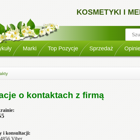
KOSMETYKI I M
ykuły
Marki
Top Pozycje
Sprzedaż
Opini
akty
acje o kontaktach z firmą
rainie:
55
 i konsultacji:
4856 Viber