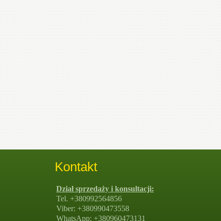
Kontakt
Dział sprzedaży i konsultacji:
Tel. +380992564856
Viber: +380990473558
WhatsApp: +380960473131