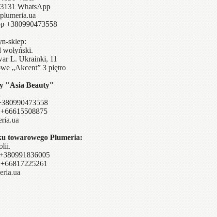
131 WhatsApp
plumeria.ua
pp +380990473558
n-sklep:
 wołyński.
ar L. Ukrainki, 11
we „Akcent” 3 piętro
my "Asia Beauty"
a
 +380990473558
i: +66615508875
ria.ua
aku towarowego Plumeria:
lii.
: +380991836005
i: +66817225261
ria.ua