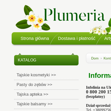
Strona główna
Dostawa i płatność
Art
Dom
Kont
KATALOG
Inform
Tajskie kosmetyki >>
Pasty do zębów >>
Infolinia na Uk
0 800 200 1
Tajska apteka >>
(bezpłatny)
Tajskie balsamy >>
Dział sprzedaży
Tel. +38099256