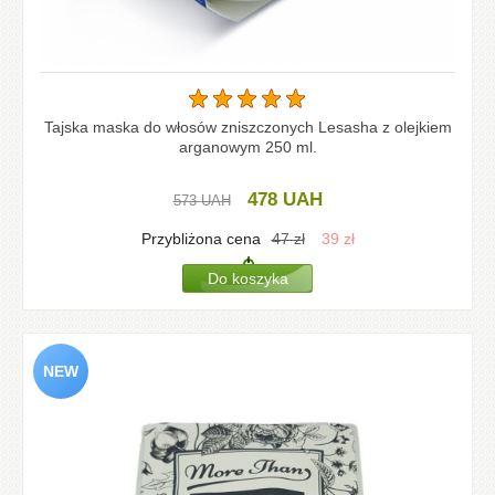
Tajska maska do włosów zniszczonych Lesasha z olejkiem
arganowym 250 ml.
478
UAH
573
UAH
Przybliżona cena
47
zł
39
zł