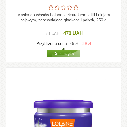
Maska do włosów Lolane z ekstraktem z lilii i olejem
sojowym, zapewniająca gładkość i połysk, 250 g
478
UAH
551
UAH
Przybliżona cena
45
zł
39
zł