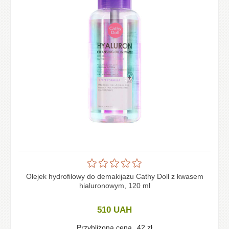
Olejek hydrofilowy do demakijażu Cathy Doll z kwasem
hialuronowym, 120 ml
510
UAH
Przybliżona cena
42
zł