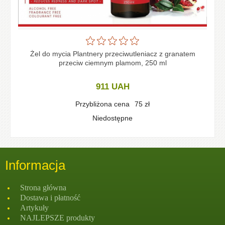
Żel do mycia Plantnery przeciwutleniacz z granatem
przeciw ciemnym plamom, 250 ml
911
UAH
Przybliżona cena
75
zł
Niedostępne
Informacja
Strona głównа
Dostawa i płatność
Artykuły
NAJLEPSZE produkty