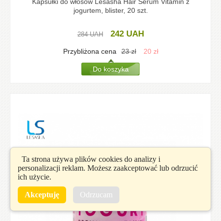
Kapsułki do włosów Lesasha Hair Serum Vitamin z
jogurtem, blister, 20 szt.
242
UAH
284
UAH
Przybliżona cena
23
zł
20
zł
Ta strona używa plików cookies do analizy i
personalizacji reklam. Możesz zaakceptować lub odrzucić
ich użycie.
Akceptuję
Odrzucam