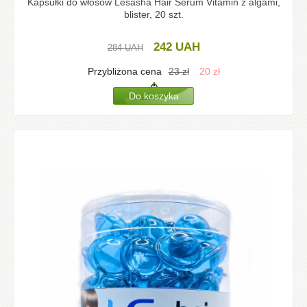
Kapsułki do włosów Lesasha Hair Serum Vitamin z algami,
blister, 20 szt.
242
UAH
284
UAH
Przybliżona cena
23
zł
20
zł