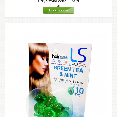
Przybliżona cena
173
zł