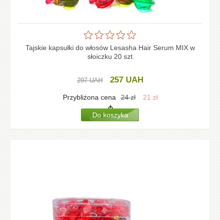
Tajskie kapsułki do włosów Lesasha Hair Serum MIX w
słoiczku 20 szt
257
UAH
297
UAH
Przybliżona cena
24
zł
21
zł