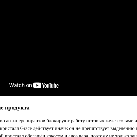
е продукта
о антиперспирантов блокируют работу потовых желез солями ал
кристалл Grace действует иначе: он не препятствует выделению 
й кристалл обогащён кокосом и алоэ вера, поэтому не только защ