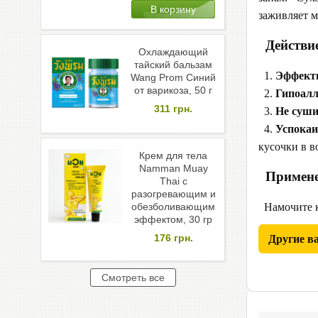
заживляет м
Действие
Охлаждающий
тайский бальзам
1.
Эффекти
Wang Prom Синий
от варикоза, 50 г
2.
Гипоал
311
грн.
3.
Не суши
4.
Успокаи
кусочки в в
Крем для тела
Namman Muay
Примене
Thai с
разогревающим и
Намочите кр
обезболивающим
эффектом, 30 гр
176
грн.
Другие в