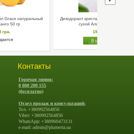
лл Grace натуральный
Дезодорант кристалл Grace натурал
анго 50 гр
сухой Алое Вера 50 гр
0
грн.
154
грн.
дается
Контакты
Горячая линия:
0 800 200 155
(бесплатно)
Отдел продаж и консультаций:
Тел. +380992564856
Viber: +380992564856
WhatsApp: +380960473131
e-mail: admin@plumeria.ua