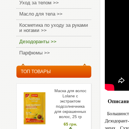
Уход за телом >>
Масло для тела >>
Косметика по уходу за руками
и ногами >>
Дезодоранты >>
Парфюмы >>
ТОП ТОВАРЫ
Маска для волос
Lolane с
Описани
экстрактом
подсолнечника
для окрашенных
Большинств
волос, 25 гр
Дезодорант-
65
грн.
запах. Сухо