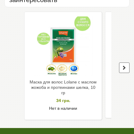
Маска для волос Lolane с маслом
Маска д
жожоба и протеинами шелка, 10
экстракто
гр
окраше
34
грн.
Нет в наличии