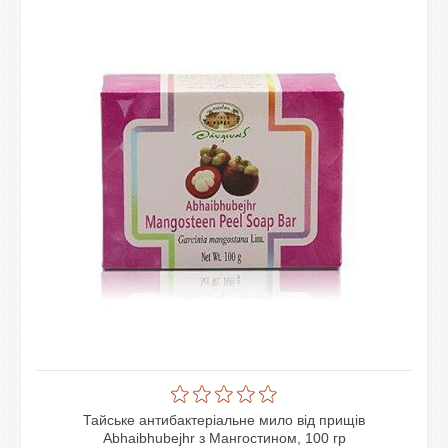
Тайське антибактеріальне мило від прищів
Abhaibhubejhr з Мангостином, 100 гр