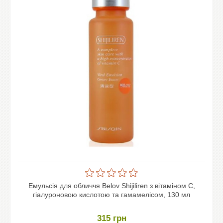
Емульсія для обличчя Belov Shijiliren з вітаміном С,
гіалуроновою кислотою та гамамелісом, 130 мл
315
грн