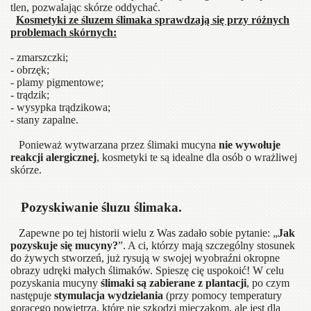
tlen, pozwalając skórze oddychać.
Kosmetyki ze śluzem ślimaka sprawdzają się przy różnych
problemach skórnych:
- zmarszczki;
- obrzęk;
- plamy pigmentowe;
- trądzik;
- wysypka trądzikowa;
- stany zapalne.
Ponieważ wytwarzana przez ślimaki mucyna
nie wywołuje
reakcji alergicznej
, kosmetyki te są idealne dla osób o wrażliwej
skórze.
Pozyskiwanie śluzu ślimaka.
Zapewne po tej historii wielu z Was zadało sobie pytanie: „
Jak
pozyskuje się mucyny?
”. A ci, którzy mają szczególny stosunek
do żywych stworzeń, już rysują w swojej wyobraźni okropne
obrazy udręki małych ślimaków. Spieszę cię uspokoić! W celu
pozyskania mucyny
ślimaki są zabierane z plantacji
, po czym
następuje
stymulacja wydzielania
(przy pomocy temperatury
gorącego powietrza, które nie szkodzi mięczakom, ale jest dla