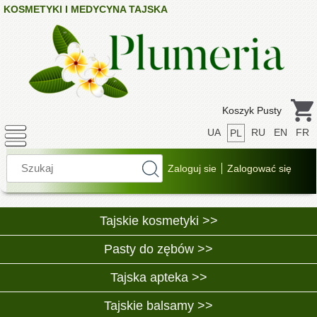
KOSMETYKI I MEDYCYNA TAJSKA
Koszyk Pusty
UA
RU
EN
FR
PL
Tajskie kosmetyki >>
Pasty do zębów >>
Tajska apteka >>
Tajskie balsamy >>