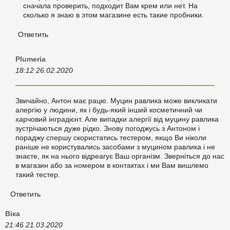
сначала проверить, подходит Вам крем или нет. На
сколько я знаю в этом магазине есть такие пробники.
Ответить
Plumeria
18:12 26.02.2020
Звичайно, Антон має рацю. Муцин равлика може викликати
алергію у людини, як і будь-який інший косметичний чи
харчовий інградієнт. Але випадки алергії від муцину равлика
зустрічаються дуже рідко. Знову погоджусь з Антоном і
пораджу спершу скористатись тестером, якщо Ви ніколи
раніше не користувались засобами з муцином равлика і не
знаєте, як на нього відреагує Ваш організм. Зверніться до нас
в магазин або за номером в контактах і ми Вам вишлемо
такий тестер.
Ответить
Віка
21:46 21.03.2020