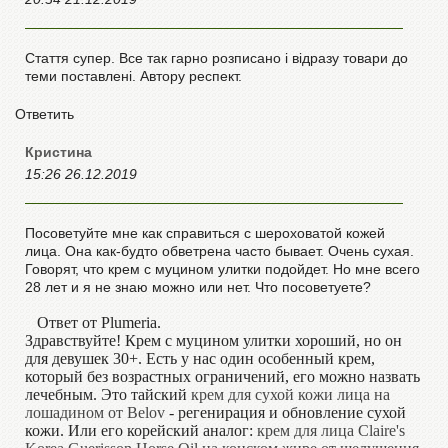
Стаття супер. Все так гарно розписано і відразу товари до
теми поставлені. Автору респект.
Ответить
Кристина
15:26 26.12.2019
Посоветуйте мне как справиться с шероховатой кожей
лица. Она как-будто обветрена часто бывает. Очень сухая.
Говорят, что крем с муцином улитки подойдет. Но мне всего
28 лет и я не знаю можно или нет. Что посоветуете?
Ответ от Plumeria.
Здравствуйте! Крем с муцином улитки хороший, но он
для девушек 30+. Есть у нас один особенный крем,
который без возрастных ограничений, его можно назвать
лечебным. Это тайский
крем для сухой кожи лица на
лошадином от Belov
- регенирация и обновление сухой
кожи. Или его корейский аналог:
крем для лица Claire's