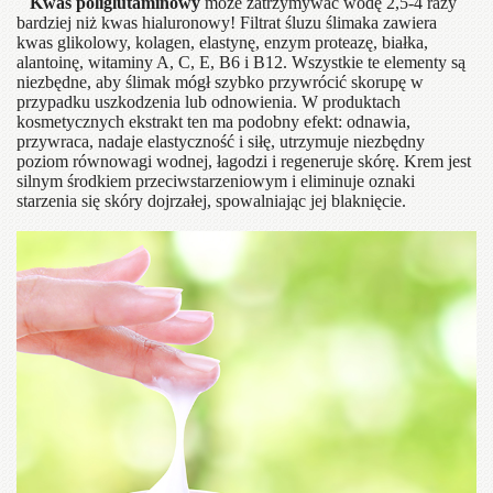
Kwas poliglutaminowy
może zatrzymywać wodę 2,5-4 razy
bardziej niż kwas hialuronowy! Filtrat śluzu ślimaka zawiera
kwas glikolowy, kolagen, elastynę, enzym proteazę, białka,
alantoinę, witaminy A, C, E, B6 i B12. Wszystkie te elementy są
niezbędne, aby ślimak mógł szybko przywrócić skorupę w
przypadku uszkodzenia lub odnowienia. W produktach
kosmetycznych ekstrakt ten ma podobny efekt: odnawia,
przywraca, nadaje elastyczność i siłę, utrzymuje niezbędny
poziom równowagi wodnej, łagodzi i regeneruje skórę. Krem jest
silnym środkiem przeciwstarzeniowym i eliminuje oznaki
starzenia się skóry dojrzałej, spowalniając jej blaknięcie.