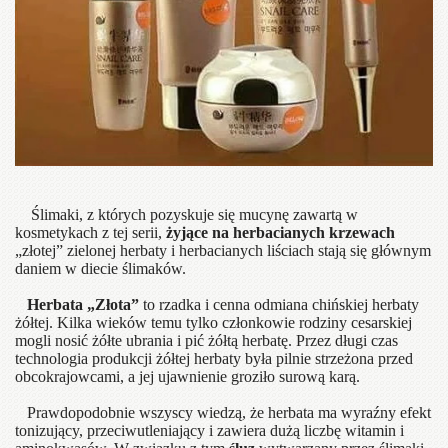
Ślimaki, z których pozyskuje się mucynę zawartą w
kosmetykach z tej serii,
żyjące na herbacianych krzewach
„złotej” zielonej herbaty i herbacianych liściach stają się głównym
daniem w diecie ślimaków.
Herbata „Złota”
to rzadka i cenna odmiana chińskiej herbaty
żółtej. Kilka wieków temu tylko członkowie rodziny cesarskiej
mogli nosić żółte ubrania i pić żółtą herbatę. Przez długi czas
technologia produkcji żółtej herbaty była pilnie strzeżona przed
obcokrajowcami, a jej ujawnienie groziło surową karą.
Prawdopodobnie wszyscy wiedzą, że herbata ma wyraźny efekt
tonizujący, przeciwutleniający i zawiera dużą liczbę witamin i