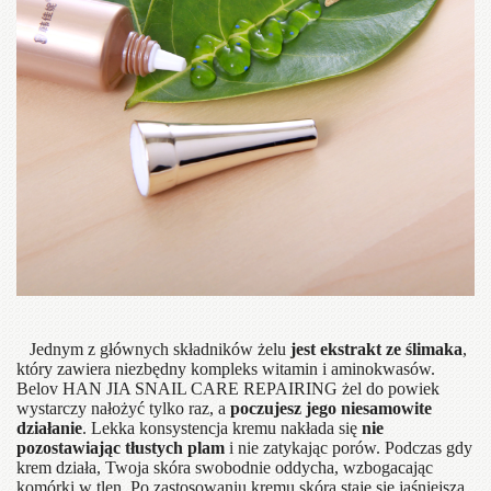
Jednym z głównych składników żelu
jest ekstrakt ze ślimaka
,
który zawiera niezbędny kompleks witamin i aminokwasów.
Belov HAN JIA SNAIL CARE REPAIRING żel do powiek
wystarczy nałożyć tylko raz, a
poczujesz jego niesamowite
działanie
. Lekka konsystencja kremu nakłada się
nie
pozostawiając tłustych plam
i nie zatykając porów. Podczas gdy
krem ​​działa, Twoja skóra swobodnie oddycha, wzbogacając
komórki w tlen. Po zastosowaniu kremu skóra staje się jaśniejsza,