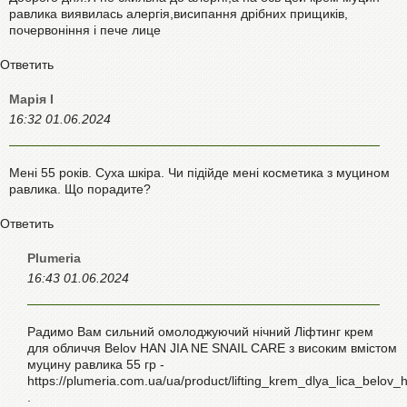
равлика виявилась алергія,висипання дрібних прищиків,
почервоніння і пече лице
Ответить
Марія І
16:32 01.06.2024
Мені 55 років. Суха шкіра. Чи підійде мені косметика з муцином
равлика. Що порадите?
Ответить
Plumeria
16:43 01.06.2024
Радимо Вам сильний омолоджуючий нічний Ліфтинг крем
для обличчя Belov HAN JIA NE SNAIL CARE з високим вмістом
муцину равлика 55 гр -
https://plumeria.com.ua/ua/product/lifting_krem_dlya_lica_belo
.