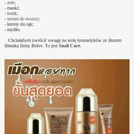
-
żele;
- maski;
-
tonik;
-
serum do twarzy
;
- kremy do rąk;
- mydło;
Chciałabym zwrócić uwagę na serię kosmetyków ze śluzem
ślimaka firmy Belov. To jest
Snail Care
.