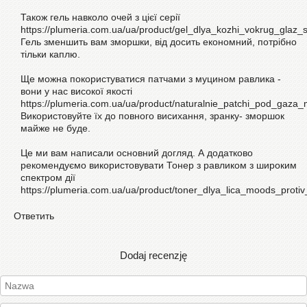
Також гель навколо очей з цієї серії
https://plumeria.com.ua/ua/product/gel_dlya_kozhi_vokrug_glaz
Гель зменшить вам зморшки, від досить економний, потрібно
тільки каплю.
Ще можна покористуватися патчами з муцином равлика -
вони у нас високої якості
https://plumeria.com.ua/ua/product/naturalnie_patchi_pod_gaza
Використовуйте їх до повного висихання, зранку- зморшок
майже не буде.
Це ми вам написали основний догляд. А додатково
рекомендуємо використовувати Тонер з равликом з широким
спектром дії
https://plumeria.com.ua/ua/product/toner_dlya_lica_moods_prot
Ответить
Dodaj recenzję