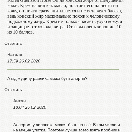
Korea Guerisson Horse Oil на конском жире от шелушения
кожи
.
Крем на вид как масло, но стоит его на нести на
кожу, он почти сразу впитывается и не оставляет блеска,
ведь конский жир маскимально похож к человеческому
подкожному жиру. Крем не только спасает сухую кожу, а
и защищает от холода, ветра. Отзывы очень хорошие. 10
из 10 баллов.
Ответить
Наталя
17:59 26.02.2020
А від муцину равлика може бути алергія?
Ответить
Антон
18:04 26.02.2020
Аллергия у человека может быть на всё. В том числе и
на муцин улитки. Поэтому лучше всего взять пробник и