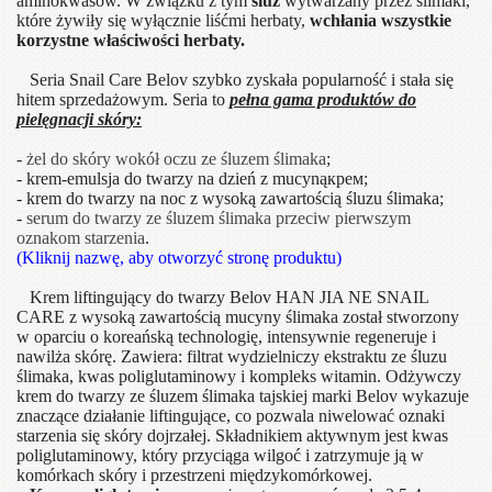
aminokwasów. W związku z tym
śluz
wytwarzany przez ślimaki,
które żywiły się wyłącznie liśćmi herbaty,
wchłania wszystkie
korzystne właściwości herbaty.
Seria Snail Care Belov szybko zyskała popularność i stała się
hitem sprzedażowym. Seria to
pełna gama produktów do
pielęgnacji skóry:
-
żel do skóry wokół oczu ze śluzem ślimaka
;
- krem-emulsja do twarzy na dzień z mucynąкрем;
- krem do twarzy na noc z wysoką zawartością śluzu ślimaka;
-
serum do twarzy ze śluzem ślimaka przeciw pierwszym
oznakom starzenia
.
(Kliknij nazwę, aby otworzyć stronę produktu)
Krem liftingujący do twarzy Belov HAN JIA NE SNAIL
CARE z wysoką zawartością mucyny ślimaka został stworzony
w oparciu o koreańską technologię, intensywnie regeneruje i
nawilża skórę. Zawiera: filtrat wydzielniczy ekstraktu ze śluzu
ślimaka, kwas poliglutaminowy i kompleks witamin. Odżywczy
krem do twarzy ze śluzem ślimaka tajskiej marki Belov wykazuje
znaczące działanie liftingujące, co pozwala niwelować oznaki
starzenia się skóry dojrzałej. Składnikiem aktywnym jest kwas
poliglutaminowy, który przyciąga wilgoć i zatrzymuje ją w
komórkach skóry i przestrzeni międzykomórkowej.