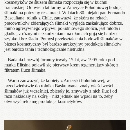
kosmetyków ze śluzem ślimaka rozpoczęła się w kuchni
francuskiej. Od wielu lat farmy w Ameryce Południowej hodują
ślimaki na potrzeby restauracji. W latach 80. niejaki pan Fernando
Bascuñana, rolnik z Chile, zauważył, że skóra na rękach
pracowników zbierających ślimaki wygląda zaskakująco dobrze,
mimo agresywnego wpływu południowego słońca, jest młoda i
gładka, z różnymi uszkodzeniami na dłoniach goją się bardzo
szybko i bez śladu. Pomysł przekształcenia hodowli ślimaków w
biznes kosmetyczny był bardzo atrakcyjny: produkcja ślimaków
jest bardzo tania i technologicznie nietrudna.
Badania i rozwój formuły trwały 15 lat, aw 1995 roku pod
marką Elitsina pojawił się pierwszy krem ​​regenerujący skórę z
filtratem śluzu ślimaka.
Warto zauważyć, że kobiety z Ameryki Południowej, w
przeciwieństwie do rolnika Baskunyana, znały właściwości
ślimaków już wcześniej, zbierały je, zmywały z nich śluz i od
razu nakładały na skórę – nikt jednak nie wpadł na to, żeby
otworzyć reklamę produkcja kosmetyków.