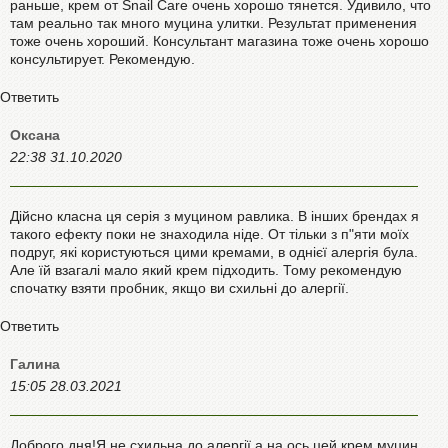
раньше, крем от Snail Care очень хорошо тянется. Удивило, что
там реально так много муцина улитки. Результат применения
тоже очень хороший. Консультант магазина тоже очень хорошо
консультирует. Рекомендую.
Ответить
Оксана
22:38 31.10.2020
Дійсно класна ця серія з муцином равлика. В інших брендах я
такого ефекту поки не знаходила ніде. От тільки з п"яти моїх
подруг, які користуються цими кремами, в однієї алергія була.
Але їй взагалі мало який крем підходить. Тому рекомендую
спочатку взяти пробник, якщо ви схильні до алергії.
Ответить
Галина
15:05 28.03.2021
Доброго дня!Я не схильна до алергії,а на ось цей крем муцин