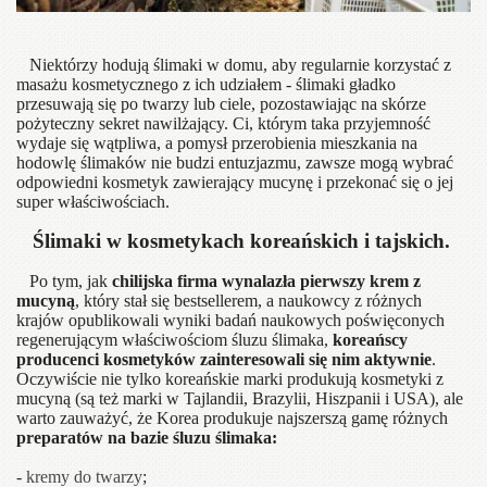
Niektórzy hodują ślimaki w domu, aby regularnie korzystać z
masażu kosmetycznego z ich udziałem - ślimaki gładko
przesuwają się po twarzy lub ciele, pozostawiając na skórze
pożyteczny sekret nawilżający. Ci, którym taka przyjemność
wydaje się wątpliwa, a pomysł przerobienia mieszkania na
hodowlę ślimaków nie budzi entuzjazmu, zawsze mogą wybrać
odpowiedni kosmetyk zawierający mucynę i przekonać się o jej
super właściwościach.
Ślimaki w kosmetykach koreańskich i tajskich.
Po tym, jak
chilijska firma wynalazła pierwszy krem ​​z
mucyną
, który stał się bestsellerem, a naukowcy z różnych
krajów opublikowali wyniki badań naukowych poświęconych
regenerującym właściwościom śluzu ślimaka,
koreańscy
producenci kosmetyków zainteresowali się nim aktywnie
.
Oczywiście nie tylko koreańskie marki produkują kosmetyki z
mucyną (są też marki w Tajlandii, Brazylii, Hiszpanii i USA), ale
warto zauważyć, że Korea produkuje najszerszą gamę różnych
preparatów na bazie śluzu ślimaka:
-
kremy do twarzy
;