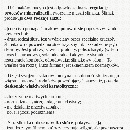
U ślimaków mucyna jest odpowiedzialna za
regulację
procesów mineralizacji
i tworzenie muszli ślimaka. Ślimak
produkuje
dwa rodzaje śluzu:
- jeden typ pomaga ślimakowi poruszać się poprzez zwilżanie
powierzchni;
- drugi rodzaj śluzu jest wydzielany przez specjalne gruczoły
ślimaka w odpowiedzi na stres fizyczny lub uszkodzenie jego
skorupy. Jest grubszy, zawiera proteiny, polisacharydy (w tym
kwas hialuronowy), sole mineralne i aktywnie stymuluje
regenerację komórek, odbudowując ślimakowy „dom”. To
właśnie ten rodzaj śluzu ślimaka jest składnikiem kosmetyków.
Dzięki swojemu składowi mucyna ma zdolność skutecznego
wiązania wolnych rodników powodujących starzenie, posiada
doskonałe właściwości keratolityczne:
- złuszczanie martwych komórek;
- normalizuje syntezę kolagenu i elastyny;
- ma działanie przeciwzapalne;
- koi i łagodzi podrażnienia.
Śluz ślimaka dobrze
nawilża skórę
, pokrywając ją
niewidocznym filmem, który zatrzymuje wilgoć, ale przepuszcza