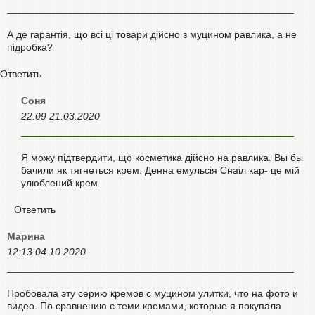
А де гарантія, що всі ці товари дійсно з муцином равлика, а не
підробка?
Ответить
Соня
22:09 21.03.2020
Я можу підтвердити, що косметика дійсно на равлика. Вы бы
бачили як тягнеться крем. Денна емульсія Снаіл кар- це мій
улюблений крем.
Ответить
Марина
12:13 04.10.2020
Пробовала эту серию кремов с муцином улитки, что на фото и
видео. По сравнению с теми кремами, которые я покупала