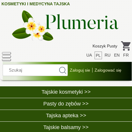
KOSMETYKI I MEDYCYNA TAJSKA
Koszyk Pusty
UA
RU
EN
FR
PL
Tajskie kosmetyki >>
Pasty do zębów >>
Tajska apteka >>
Tajskie balsamy >>