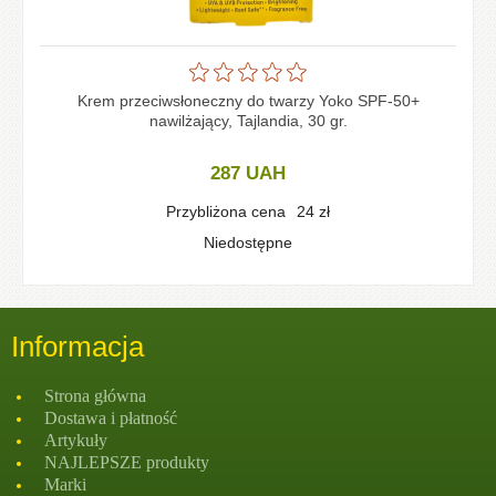
Krem przeciwsłoneczny do twarzy Yoko SPF-50+
nawilżający, Tajlandia, 30 gr.
287
UAH
Przybliżona cena
24
zł
Niedostępne
Informacja
Strona głównа
Dostawa i płatność
Artykuły
NAJLEPSZE produkty
Marki