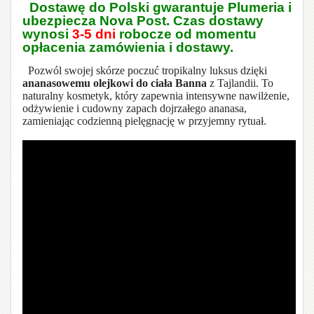
Dostawę do Polski gwarantuje Plumeria i
ubezpiecza Nova Post. Czas dostawy
wynosi
3-5 dni
robocze od momentu
opłacenia zamówienia i dostawy.
Pozwól swojej skórze poczuć tropikalny luksus dzięki
ananasowemu olejkowi do ciała Banna
z Tajlandii. To
naturalny kosmetyk, który zapewnia intensywne nawilżenie,
odżywienie i cudowny zapach dojrzałego ananasa,
zamieniając codzienną pielęgnację w przyjemny rytuał.