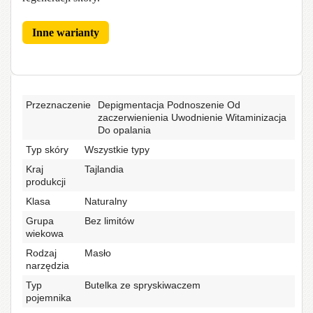
Inne warianty
Przeznaczenie
Depigmentacja Podnoszenie Od
zaczerwienienia Uwodnienie Witaminizacja
Do opalania
Typ skóry
Wszystkie typy
Kraj
Tajlandia
produkcji
Klasa
Naturalny
Grupa
Bez limitów
wiekowa
Rodzaj
Masło
narzędzia
Typ
Butelka ze spryskiwaczem
pojemnika