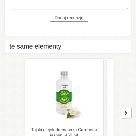
te same elementy
Tajski olejek do masażu Carebeau
Coconut oil
jaśmin, 450 ml
from