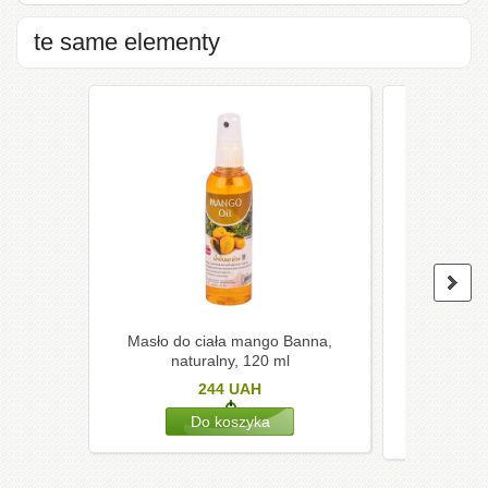
te same elementy
Masło do ciała mango Banna,
Tajski olej
naturalny, 120 ml
j
244
UAH