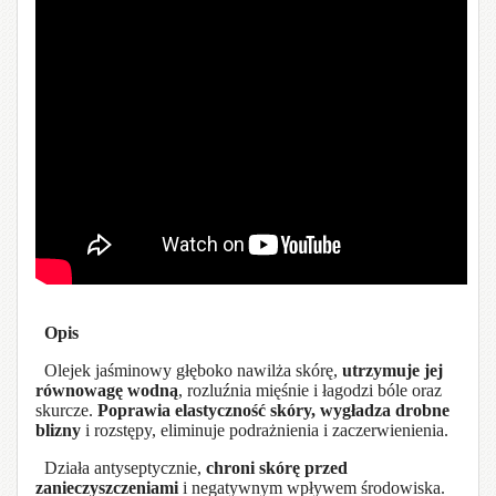
Opis
Olejek jaśminowy głęboko nawilża skórę,
utrzymuje jej
równowagę wodną
, rozluźnia mięśnie i łagodzi bóle oraz
skurcze.
Poprawia elastyczność skóry, wygładza drobne
blizny
i rozstępy, eliminuje podrażnienia i zaczerwienienia.
Działa antyseptycznie,
chroni skórę przed
zanieczyszczeniami
i negatywnym wpływem środowiska.