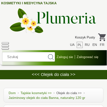
KOSMETYKI I MEDYCYNA TAJSKA
Koszyk Pusty
UA
RU
EN
FR
PL
<<< Olejek do ciała >>
Dom
Tajskie kosmetyki >>
Olejek do ciała >>
Jaśminowy olejek do ciała Banna, naturalny 120 gr