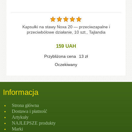
Kapsułki na stawy Noxa 20 — przeciwzapalne i
przeciwbólowe działanie, 10 szt., Tajlandia
159
UAH
Przybliżona cena
13
zł
Oczekiwany
Informacja
Strona głównа
Dostawa i płatność
Artykuły
NAJLEPSZE produkty
Marki