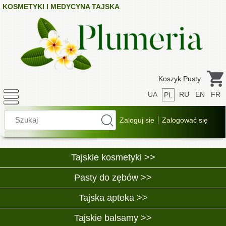
KOSMETYKI I MEDYCYNA TAJSKA
Koszyk Pusty
UA
RU
EN
FR
PL
Tajskie kosmetyki >>
Pasty do zębów >>
Tajska apteka >>
Tajskie balsamy >>